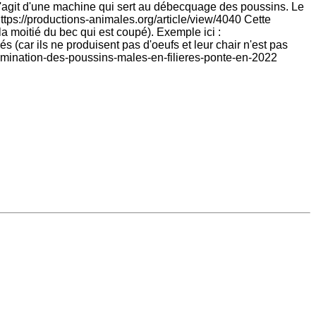
s'agit d'une machine qui sert au débecquage des poussins. Le
tps://productions-animales.org/article/view/4040 Cette
la moitié du bec qui est coupé). Exemple ici :
car ils ne produisent pas d'oeufs et leur chair n'est pas
-lelimination-des-poussins-males-en-filieres-ponte-en-2022