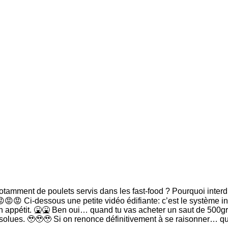
otamment de poulets servis dans les fast-food ? Pourquoi interd
😡😡😡 Ci-dessous une petite vidéo édifiante: c’est le système i
on appétit. 🤮🤮 Ben oui… quand tu vas acheter un saut de 500gr
se absolues. 🥹🥹🥹 Si on renonce définitivement à se raison