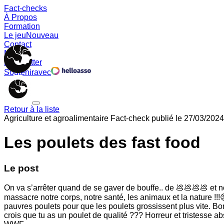
Fact-checks
À Propos
Formation
Le jeu
Nouveau
Contact
Memes
Newsletter
Soutenir
avec
Retour à la liste
Agriculture et agroalimentaire
Fact-check publié le
27/03/2024
Les poulets des fast food
Le post
On va s’arrêter quand de se gaver de bouffe.. de 💩💩💩💩 et n
massacre notre corps, notre santé, les animaux et la nature !!!
pauvres poulets pour que les poulets grossissent plus vite. B
crois que tu as un poulet de qualité ??? Horreur et tristes