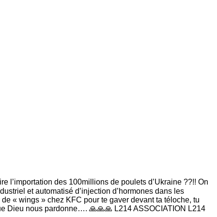
ire l’importation des 100millions de poulets d’Ukraine ??!! On
ndustriel et automatisé d’injection d’hormones dans les
 de « wings » chez KFC pour te gaver devant ta téloche, tu
ner… que Dieu nous pardonne…. 🙏🙏🙏 L214 ASSOCIATION L214