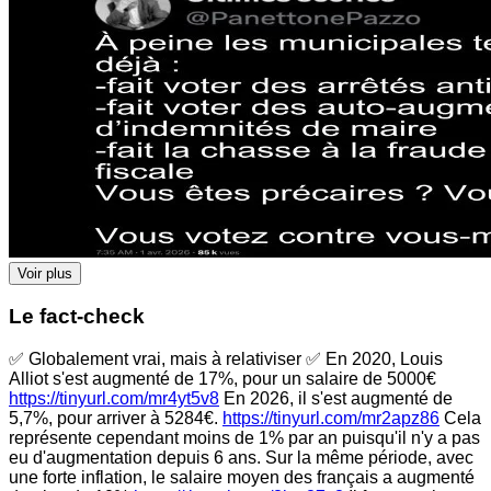
Voir plus
Le fact-check
✅ Globalement vrai, mais à relativiser ✅ En 2020, Louis
Alliot s'est augmenté de 17%, pour un salaire de 5000€
https://tinyurl.com/mr4yt5v8
En 2026, il s'est augmenté de
5,7%, pour arriver à 5284€.
https://tinyurl.com/mr2apz86
Cela
représente cependant moins de 1% par an puisqu'il n'y a pas
eu d'augmentation depuis 6 ans. Sur la même période, avec
une forte inflation, le salaire moyen des français a augmenté