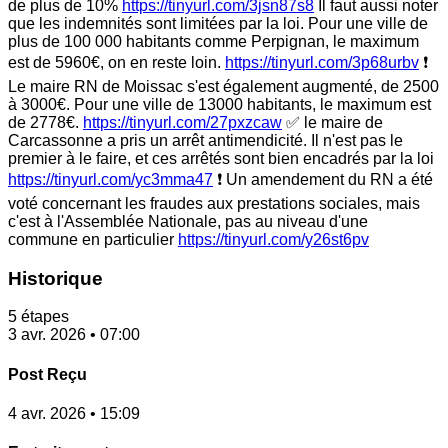
de plus de 10%
https://tinyurl.com/3jsn87s8
Il faut aussi noter
que les indemnités sont limitées par la loi. Pour une ville de
plus de 100 000 habitants comme Perpignan, le maximum
est de 5960€, on en reste loin.
https://tinyurl.com/3p68urbv
❗
Le maire RN de Moissac s'est également augmenté, de 2500
à 3000€. Pour une ville de 13000 habitants, le maximum est
de 2778€.
https://tinyurl.com/27pxzcaw
✅ le maire de
Carcassonne a pris un arrêt antimendicité. Il n'est pas le
premier à le faire, et ces arrêtés sont bien encadrés par la loi
https://tinyurl.com/yc3mma47
❗ Un amendement du RN a été
voté concernant les fraudes aux prestations sociales, mais
c'est à l'Assemblée Nationale, pas au niveau d'une
commune en particulier
https://tinyurl.com/y26st6pv
Historique
5 étapes
3 avr. 2026 • 07:00
Post Reçu
4 avr. 2026 • 15:09