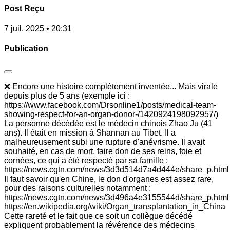
Post Reçu
7 juil. 2025 • 20:31
Publication
❌ Encore une histoire complètement inventée... Mais virale
depuis plus de 5 ans (exemple ici :
https://www.facebook.com/Drsonline1/posts/medical-team-
showing-respect-for-an-organ-donor-/1420924198092957/)
La personne décédée est le médecin chinois Zhao Ju (41
ans). Il était en mission à Shannan au Tibet. Il a
malheureusement subi une rupture d'anévrisme. Il avait
souhaité, en cas de mort, faire don de ses reins, foie et
cornées, ce qui a été respecté par sa famille :
https://news.cgtn.com/news/3d3d514d7a4d444e/share_p.html
Il faut savoir qu'en Chine, le don d'organes est assez rare,
pour des raisons culturelles notamment :
https://news.cgtn.com/news/3d496a4e3155544d/share_p.html
https://en.wikipedia.org/wiki/Organ_transplantation_in_China
Cette rareté et le fait que ce soit un collègue décédé
expliquent probablement la révérence des médecins