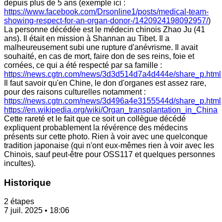
depuis plus de 5 ans (exemple ici :
https://www.facebook.com/Drsonline1/posts/medical-team-
showing-respect-for-an-organ-donor-/1420924198092957/
)
La personne décédée est le médecin chinois Zhao Ju (41
ans). Il était en mission à Shannan au Tibet. Il a
malheureusement subi une rupture d'anévrisme. Il avait
souhaité, en cas de mort, faire don de ses reins, foie et
cornées, ce qui a été respecté par sa famille :
https://news.cgtn.com/news/3d3d514d7a4d444e/share_p.html
Il faut savoir qu'en Chine, le don d'organes est assez rare,
pour des raisons culturelles notamment :
https://news.cgtn.com/news/3d496a4e3155544d/share_p.html
https://en.wikipedia.org/wiki/Organ_transplantation_in_China
Cette rareté et le fait que ce soit un collègue décédé
expliquent probablement la révérence des médecins
présents sur cette photo. Rien à voir avec une quelconque
tradition japonaise (qui n'ont eux-mêmes rien à voir avec les
Chinois, sauf peut-être pour OSS117 et quelques personnes
incultes).
Historique
2 étapes
7 juil. 2025 • 18:06