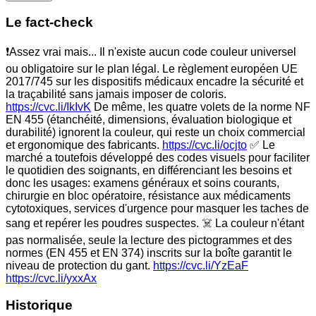
Le fact-check
❗Assez vrai mais... Il n'existe aucun code couleur universel
ou obligatoire sur le plan légal. Le règlement européen UE
2017/745 sur les dispositifs médicaux encadre la sécurité et
la traçabilité sans jamais imposer de coloris.
https://cvc.li/IkIvK
De même, les quatre volets de la norme NF
EN 455 (étanchéité, dimensions, évaluation biologique et
durabilité) ignorent la couleur, qui reste un choix commercial
et ergonomique des fabricants.
https://cvc.li/ocjto
✅ Le
marché a toutefois développé des codes visuels pour faciliter
le quotidien des soignants, en différenciant les besoins et
donc les usages: examens généraux et soins courants,
chirurgie en bloc opératoire, résistance aux médicaments
cytotoxiques, services d'urgence pour masquer les taches de
sang et repérer les poudres suspectes. ☠️ La couleur n'étant
pas normalisée, seule la lecture des pictogrammes et des
normes (EN 455 et EN 374) inscrits sur la boîte garantit le
niveau de protection du gant.
https://cvc.li/YzEaF
https://cvc.li/yxxAx
Historique