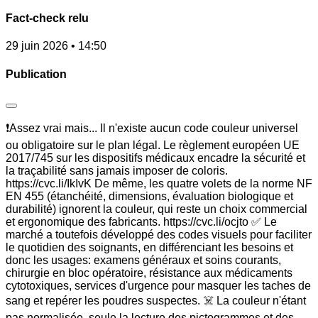
Fact-check relu
29 juin 2026 • 14:50
Publication
❗Assez vrai mais... Il n'existe aucun code couleur universel
ou obligatoire sur le plan légal. Le règlement européen UE
2017/745 sur les dispositifs médicaux encadre la sécurité et
la traçabilité sans jamais imposer de coloris.
https://cvc.li/IkIvK De même, les quatre volets de la norme NF
EN 455 (étanchéité, dimensions, évaluation biologique et
durabilité) ignorent la couleur, qui reste un choix commercial
et ergonomique des fabricants. https://cvc.li/ocjto ✅ Le
marché a toutefois développé des codes visuels pour faciliter
le quotidien des soignants, en différenciant les besoins et
donc les usages: examens généraux et soins courants,
chirurgie en bloc opératoire, résistance aux médicaments
cytotoxiques, services d'urgence pour masquer les taches de
sang et repérer les poudres suspectes. ☠️ La couleur n'étant
pas normalisée, seule la lecture des pictogrammes et des