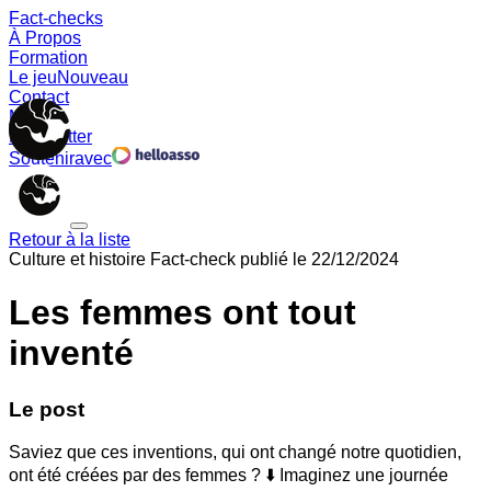
Fact-checks
À Propos
Formation
Le jeu
Nouveau
Contact
Memes
Newsletter
Soutenir
avec
Retour à la liste
Culture et histoire
Fact-check publié le
22/12/2024
Les femmes ont tout
inventé
Le post
Saviez que ces inventions, qui ont changé notre quotidien,
ont été créées par des femmes ? ⬇️ Imaginez une journée