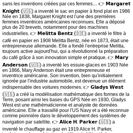
sans les inventions créées par ces femmes… 👉 𝗠𝗮𝗿𝗴𝗮𝗿𝗲𝘁
𝗞𝗻𝗶𝗴𝗵𝘁 (🇺🇸) a inventé le sac en papier à fond plat en 1986
Née en 1838, Margaret Knight est l'une des premières
femmes inventrices américaines reconnues. Elle a déposé
plus de 20 brevets, notamment pour des machines
industrielles. 👉 𝗠𝗲𝗹𝗶𝘁𝘁𝗮 𝗕𝗲𝗻𝘁𝘇 (🇩🇪) a inventé le filtre à
café en papier en 1908 Melitta Bentz, née en 1873, était une
entrepreneuse allemande. Elle a fondé l'entreprise Melitta,
toujours active aujourd'hui, qui a révolutionné la préparation
du café grâce à son innovation simple et pratique. 👉 𝗠𝗮𝗿𝘆
𝗔𝗻𝗱𝗲𝗿𝘀𝗼𝗻 (🇺🇸) a inventé les essuie-glaces en 1903 Née
en 1866, Mary Anderson était une entrepreneuse et
inventrice américaine. Son invention, bien qu'initialement
ignorée par l'industrie automobile, est devenue un élément
indispensable des voitures modernes. 👉 𝗚𝗹𝗮𝗱𝘆𝘀 𝗪𝗲𝘀𝘁
(🇺🇸) a créé la modélisation mathématique des formes de la
Terre, posant ainsi les bases du GPS Née en 1930, Gladys
West est une mathématicienne et analyste de données
américaine. Elle a travaillé pour l'US Navy et a été reconnue
comme pionnière dans le développement des systèmes de
navigation par satellite. 👉 𝗔𝗹𝗶𝗰𝗲 𝗛. 𝗣𝗮𝗿𝗸𝗲𝗿 (🇺🇸) a
inventé le chauffage au gaz en 1919 Alice H. Parker,