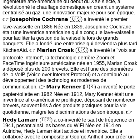
ingénieure afro-américaine du début du XXe siècle, a
révolutionné le chauffage domestique en créant un système
centralisé au gaz, une innovation majeure pour son époque.
👉 𝗝𝗼𝘀𝗲𝗽𝗼𝗵𝗶𝗻𝗲 𝗖𝗼𝗰𝗵𝗿𝗮𝗻𝗲 (🇺🇸) a inventé le premier
lave-vaisselle en 1886 Née en 1839, Josephine Cochrane
était une inventrice américaine qui a conçu le lave-vaisselle
pour faciliter la gestion de la vaisselle lors de grands
banquets. Elle a fondé une entreprise qui deviendra plus tard
KitchenAid. 👉 𝗠𝗮𝗿𝗶𝗮𝗻 𝗖𝗿𝗼𝗮𝗸 (🇺🇸) a inventé la "voix sur
protocole internet", la technologie derrière Zoom et
FaceTime Ingénieure américaine née en 1955, Marian Croak
a déposé plus de 200 brevets. Elle est l'une des pionnières
de la VoIP (Voice over Internet Protocol) et a contribué au
développement des technologies modernes de
communication. 👉 𝗠𝗮𝗿𝘆 𝗞𝗲𝗻𝗻𝗲𝗿 (🇺🇸) a inventé le porte
papier-toilette en 1982 Née en 1912, Mary Kenner était une
inventrice afro-américaine prolifique, déposant de nombreux
brevets, souvent liés à des produits pratiques pour la vie
quotidienne, malgré les discriminations de son époque. 👉
𝗛𝗲𝗱𝘆 𝗟𝗮𝗺𝗮𝗿𝗿 (🇺🇸) a co-inventé le saut de fréquence en
1941, posant ainsi les bases du WiFi Née en 1914 en
Autriche, Hedy Lamarr était actrice et inventrice. Elle a
collaboré avec le compositeur George Antheil pour créer un