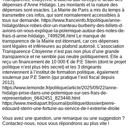
dépenses d’Anne Hidalgo. Les montants et la nature des
dépenses sont exactes. La Mairie de Paris a mis du temps à
transmettre ces infos, qui sont normalement accessibles à
tous sur demande. https://www.franceinfo.fr/politique/anne-
hidalgo/deux-robes-dior-un-manteau-burberry-des-billets-d-
avions-on-vous-explique-la-polemique-autour-des-notes-de-
frais-d-anne-hildalgo_7499296.html Le manque de
transparence de la Mairie est étonnant, car ces dépenses
sont légales et inférieures au plafond autorisé. L’association
Transparence Citoyenne n’est pas non plus d’une grande
transparence et ne semble pas neutre politiquement. Elle a
reçu un financement de 10 000 € de P.E Sterin (dont le projet
politique n’est plus très secret) et les 3 dirigeants
interviennent à l’institut de formation politique, également
soutenue par P.E Sterin (qui pratique l’exil fiscal depuis
2012).
https://www.lemonde.fr/politique/article/2025/09/22/anne-
hidalgo-prise-dans-une-polemique-sur-ses-frais-de-
representation_6642451_823448.html
https://www.mediapart.fr/journal/politique/dossier/pierre-
edouard-sterin-une-fortune-au-service-de-l-extreme-droite
Vous avez une question, une remarque ou une suggestion ?
Contactez-nous, nous vous répondrons au plus vite !