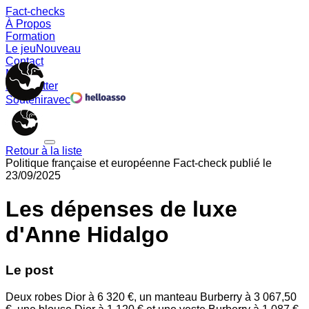
Fact-checks
À Propos
Formation
Le jeu
Nouveau
Contact
Memes
Newsletter
Soutenir
avec
Retour à la liste
Politique française et européenne
Fact-check publié le
23/09/2025
Les dépenses de luxe
d'Anne Hidalgo
Le post
Deux robes Dior à 6 320 €, un manteau Burberry à 3 067,50