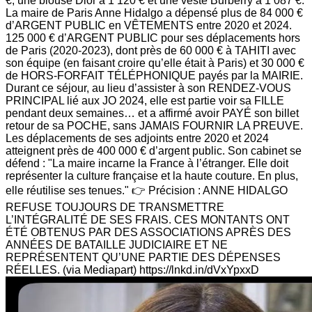
€, une blouse Dior à 1 120 € et une veste Burberry à 1 087 €.
La maire de Paris Anne Hidalgo a dépensé plus de 84 000 €
d’ARGENT PUBLIC en VÊTEMENTS entre 2020 et 2024.
125 000 € d’ARGENT PUBLIC pour ses déplacements hors
de Paris (2020-2023), dont près de 60 000 € à TAHITI avec
son équipe (en faisant croire qu’elle était à Paris) et 30 000 €
de HORS-FORFAIT TÉLÉPHONIQUE payés par la MAIRIE.
Durant ce séjour, au lieu d’assister à son RENDEZ-VOUS
PRINCIPAL lié aux JO 2024, elle est partie voir sa FILLE
pendant deux semaines… et a affirmé avoir PAYÉ son billet
retour de sa POCHE, sans JAMAIS FOURNIR LA PREUVE.
Les déplacements de ses adjoints entre 2020 et 2024
atteignent près de 400 000 € d’argent public. Son cabinet se
défend : "La maire incarne la France à l’étranger. Elle doit
représenter la culture française et la haute couture. En plus,
elle réutilise ses tenues." 👉 Précision : ANNE HIDALGO
REFUSE TOUJOURS DE TRANSMETTRE
L’INTÉGRALITÉ DE SES FRAIS. CES MONTANTS ONT
ÉTÉ OBTENUS PAR DES ASSOCIATIONS APRÈS DES
ANNÉES DE BATAILLE JUDICIAIRE ET NE
REPRÉSENTENT QU’UNE PARTIE DES DÉPENSES
RÉELLES. (via Mediapart) https://lnkd.in/dVxYpxxD