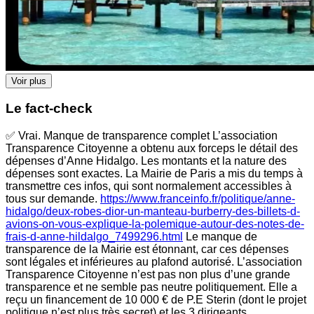
Voir plus
Le fact-check
✅ Vrai. Manque de transparence complet L’association
Transparence Citoyenne a obtenu aux forceps le détail des
dépenses d’Anne Hidalgo. Les montants et la nature des
dépenses sont exactes. La Mairie de Paris a mis du temps à
transmettre ces infos, qui sont normalement accessibles à
tous sur demande.
https://www.franceinfo.fr/politique/anne-
hidalgo/deux-robes-dior-un-manteau-burberry-des-billets-d-
avions-on-vous-explique-la-polemique-autour-des-notes-de-
frais-d-anne-hildalgo_7499296.html
Le manque de
transparence de la Mairie est étonnant, car ces dépenses
sont légales et inférieures au plafond autorisé. L’association
Transparence Citoyenne n’est pas non plus d’une grande
transparence et ne semble pas neutre politiquement. Elle a
reçu un financement de 10 000 € de P.E Sterin (dont le projet
politique n’est plus très secret) et les 3 dirigeants