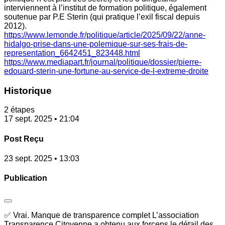
interviennent à l’institut de formation politique, également
soutenue par P.E Sterin (qui pratique l’exil fiscal depuis
2012).
https://www.lemonde.fr/politique/article/2025/09/22/anne-
hidalgo-prise-dans-une-polemique-sur-ses-frais-de-
representation_6642451_823448.html
https://www.mediapart.fr/journal/politique/dossier/pierre-
edouard-sterin-une-fortune-au-service-de-l-extreme-droite
Historique
2 étapes
17 sept. 2025 • 21:04
Post Reçu
23 sept. 2025 • 13:03
Publication
✅ Vrai. Manque de transparence complet L’association
Transparence Citoyenne a obtenu aux forceps le détail des