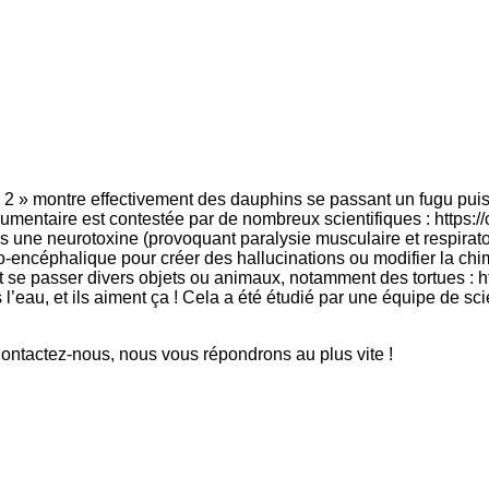
2 » montre effectivement des dauphins se passant un fugu puis s
documentaire est contestée par de nombreux scientifiques : https:
s une neurotoxine (provoquant paralysie musculaire et respiratoi
o-encéphalique pour créer des hallucinations ou modifier la chim
t se passer divers objets ou animaux, notamment des tortues : ht
’eau, et ils aiment ça ! Cela a été étudié par une équipe de sc
ntactez-nous, nous vous répondrons au plus vite !