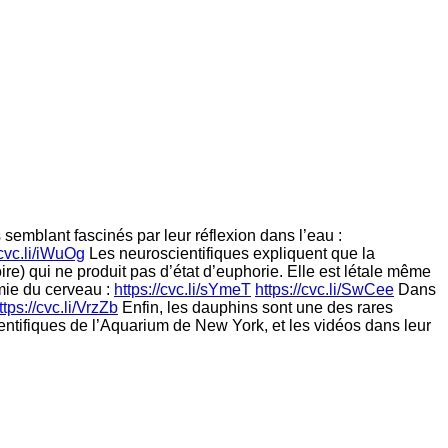
emblant fascinés par leur réflexion dans l’eau :
/cvc.li/iWuOg
Les neuroscientifiques expliquent que la
re) qui ne produit pas d’état d’euphorie. Elle est létale même
imie du cerveau :
https://cvc.li/sYmeT
https://cvc.li/SwCee
Dans
ttps://cvc.li/VrzZb
Enfin, les dauphins sont une des rares
ientifiques de l’Aquarium de New York, et les vidéos dans leur