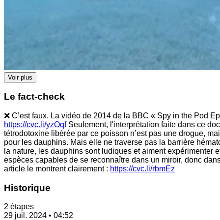
Voir plus
Le fact-check
❌ C’est faux. La vidéo de 2014 de la BBC « Spy in the Pod Ep 
https://cvc.li/yzOqf
Seulement, l'interprétation faite dans ce do
tétrodotoxine libérée par ce poisson n’est pas une drogue, mai
pour les dauphins. Mais elle ne traverse pas la barrière héma
la nature, les dauphins sont ludiques et aiment expérimenter 
espèces capables de se reconnaître dans un miroir, donc dans l
article le montrent clairement :
https://cvc.li/rbmEz
Historique
2 étapes
29 juil. 2024 • 04:52