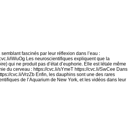
emblant fascinés par leur réflexion dans l’eau :
//cvc.li/iWuOg Les neuroscientifiques expliquent que la
re) qui ne produit pas d’état d’euphorie. Elle est létale même
ie du cerveau : https://cvc.li/sYmeT https://cvc.li/SwCee Dans
tps://cvc.li/VrzZb Enfin, les dauphins sont une des rares
ientifiques de l’Aquarium de New York, et les vidéos dans leur