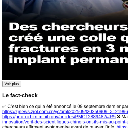
Voir plus
Le fact-check
✅ C’est bien ce qui a été annoncé le 09 septembre dernier par
https://zjnews.zjol.com.cn/yc/qmt/202509/t20250909_3121996
https://pmc.ncbi.nlm.nih.gov/articles/PMC12889482/#R5
❌ Mais
innovation/verif-des-scientifiques-chinois-ont-ils-mis-au-poin
chercheurs affirment avoir menée avant de relayer l’info.
https