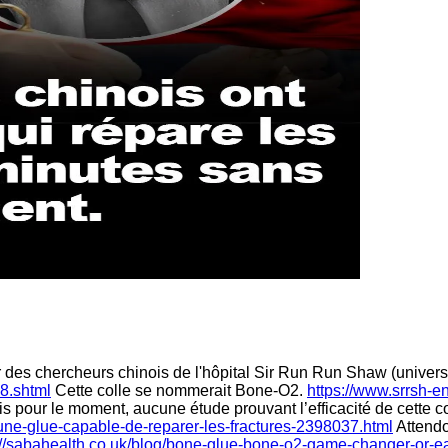
 des chercheurs chinois de l'hôpital Sir Run Run Shaw (univers
8.shtml
Cette colle se nommerait Bone-O2.
https://www.srrsh-en
 pour le moment, aucune étude prouvant l’efficacité de cette co
t-une-glue-capable-de-reparer-les-fractures-2398037.html
Attendo
://sabahealth.co.uk/blog/bone-glue-bone-o2-game-changer-or-e