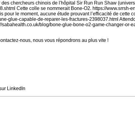
 des chercheurs chinois de l'hôpital Sir Run Run Shaw (univers
.shtml Cette colle se nommerait Bone-O2. https://www.srrsh-eng
our le moment, aucune étude prouvant l’efficacité de cette colle
t-une-glue-capable-de-reparer-les-fractures-2398037.html Attend
s://sabahealth.co.uk/blog/bone-glue-bone-o2-game-changer-or-earl
ntactez-nous, nous vous répondrons au plus vite !
sur LinkedIn