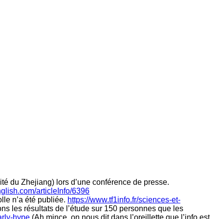
ité du Zhejiang) lors d’une conférence de presse.
glish.com/articleInfo/6396
lle n’a été publiée.
https://www.tf1info.fr/sciences-et-
ns les résultats de l’étude sur 150 personnes que les
arly-hype
(Ah mince, on nous dit dans l’oreillette que l’info est