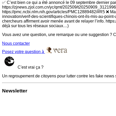
✅ C’est bien ce qui a été annoncé le 09 septembre dernier par
https://zjnews.zjol.com.cn/yc/qmt/202509/t20250909_31219968
https://pmc.ncbi.nlm.nih.gov/articles/PMC12889482/#R5 ❌ Mais p
innovation/verif-des-scientifiques-chinois-ont-ils-mis-au-poin
chercheurs affirment avoir menée avant de relayer l’info. http
déjà sur tous les réseaux sociaux…)
Vous avez une question, une remarque ou une suggestion ? Co
Nous contacter
Posez votre question à
C'est vrai ça ?
Un regroupement de citoyens pour lutter contre les fake news 
Newsletter