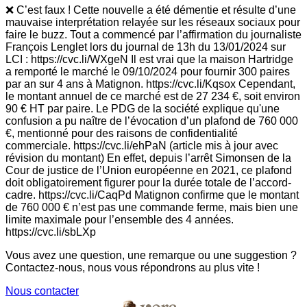
❌ C’est faux ! Cette nouvelle a été démentie et résulte d’une
mauvaise interprétation relayée sur les réseaux sociaux pour
faire le buzz. Tout a commencé par l’affirmation du journaliste
François Lenglet lors du journal de 13h du 13/01/2024 sur
LCI : https://cvc.li/WXgeN Il est vrai que la maison Hartridge
a remporté le marché le 09/10/2024 pour fournir 300 paires
par an sur 4 ans à Matignon. https://cvc.li/Kqsox Cependant,
le montant annuel de ce marché est de 27 234 €, soit environ
90 € HT par paire. Le PDG de la société explique qu'une
confusion a pu naître de l’évocation d’un plafond de 760 000
€, mentionné pour des raisons de confidentialité
commerciale. https://cvc.li/ehPaN (article mis à jour avec
révision du montant) En effet, depuis l’arrêt Simonsen de la
Cour de justice de l’Union européenne en 2021, ce plafond
doit obligatoirement figurer pour la durée totale de l’accord-
cadre. https://cvc.li/CaqPd Matignon confirme que le montant
de 760 000 € n’est pas une commande ferme, mais bien une
limite maximale pour l’ensemble des 4 années.
https://cvc.li/sbLXp
Vous avez une question, une remarque ou une suggestion ?
Contactez-nous, nous vous répondrons au plus vite !
Nous contacter