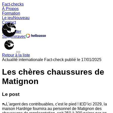
Fact-checks
À Propos
Formation
Le jeu
Nouveau
Contact
Memes
Newsletter
Soutenir
avec
Retour à la liste
Actualité internationale
Fact-check publié le
17/01/2025
Les chères chaussures de
Matignon
Le post
👠L'argent des contribuables, c'est le pied ! 💶D’ici 2029, la
maison Hardrige fournira au personnel de Matignon des