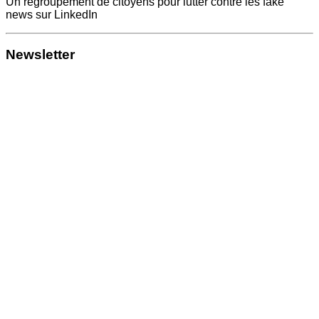
Un regroupement de citoyens pour lutter contre les fake
news sur LinkedIn
Newsletter