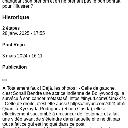
changeant son prénom et en ne prenant pas le bon portrait
pour l'illustrer ?
Historique
2 étapes
28 janv. 2025 • 17:55
Post Reçu
3 mars 2024 • 16:11
Publication
❌ Totalement faux ! Déjà, les photos : - Celle de gauche,
c’est Sonali Bendre une actrice Indienne de Bollywood qui a
survécu à son cancer métastasé. https://tinyurl.com/6f3m2x7c
- Celle de droite, c’est elle aussi ! https://tinyurl.com/kh456f55
Quant à Kyrzayda Rodriguez (et non Crisda), elle a
effectivement succombé à un cancer de l’estomac et a fait
une vidéo avant de s’éteindre dans laquelle elle ne dit pas
tout à fait ce qui est indiqué dans ce post