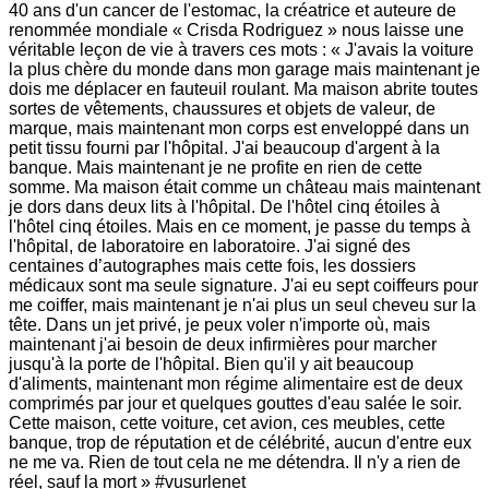
40 ans d'un cancer de l'estomac, la créatrice et auteure de
renommée mondiale « Crisda Rodriguez » nous laisse une
véritable leçon de vie à travers ces mots : « J'avais la voiture
la plus chère du monde dans mon garage mais maintenant je
dois me déplacer en fauteuil roulant. Ma maison abrite toutes
sortes de vêtements, chaussures et objets de valeur, de
marque, mais maintenant mon corps est enveloppé dans un
petit tissu fourni par l'hôpital. J'ai beaucoup d'argent à la
banque. Mais maintenant je ne profite en rien de cette
somme. Ma maison était comme un château mais maintenant
je dors dans deux lits à l'hôpital. De l'hôtel cinq étoiles à
l'hôtel cinq étoiles. Mais en ce moment, je passe du temps à
l'hôpital, de laboratoire en laboratoire. J'ai signé des
centaines d’autographes mais cette fois, les dossiers
médicaux sont ma seule signature. J'ai eu sept coiffeurs pour
me coiffer, mais maintenant je n'ai plus un seul cheveu sur la
tête. Dans un jet privé, je peux voler n'importe où, mais
maintenant j'ai besoin de deux infirmières pour marcher
jusqu'à la porte de l'hôpital. Bien qu'il y ait beaucoup
d'aliments, maintenant mon régime alimentaire est de deux
comprimés par jour et quelques gouttes d'eau salée le soir.
Cette maison, cette voiture, cet avion, ces meubles, cette
banque, trop de réputation et de célébrité, aucun d'entre eux
ne me va. Rien de tout cela ne me détendra. Il n'y a rien de
réel, sauf la mort » #vusurlenet