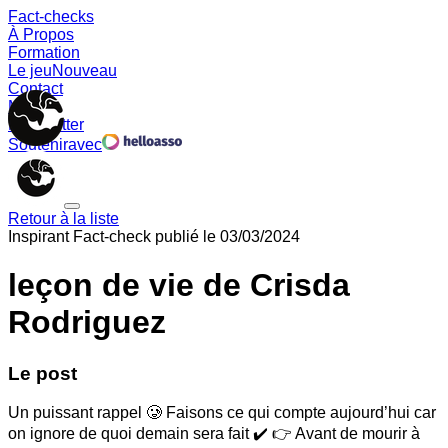
Fact-checks
À Propos
Formation
Le jeu
Nouveau
Contact
Memes
Newsletter
Soutenir
avec
Retour à la liste
Inspirant
Fact-check publié le
03/03/2024
leçon de vie de Crisda
Rodriguez
Le post
Un puissant rappel 🥲 Faisons ce qui compte aujourd’hui car
on ignore de quoi demain sera fait ✔️ 👉 Avant de mourir à