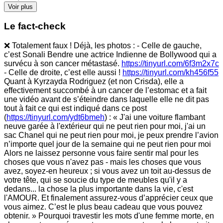
Voir plus
Le fact-check
❌ Totalement faux ! Déjà, les photos : - Celle de gauche,
c’est Sonali Bendre une actrice Indienne de Bollywood qui a
survécu à son cancer métastasé.
https://tinyurl.com/6f3m2x7c
- Celle de droite, c’est elle aussi !
https://tinyurl.com/kh456f55
Quant à Kyrzayda Rodriguez (et non Crisda), elle a
effectivement succombé à un cancer de l’estomac et a fait
une vidéo avant de s’éteindre dans laquelle elle ne dit pas
tout à fait ce qui est indiqué dans ce post
(
https://tinyurl.com/ydt6bmeh
) : « J'ai une voiture flambant
neuve garée à l'extérieur qui ne peut rien pour moi, j'ai un
sac Chanel qui ne peut rien pour moi, je peux prendre l’avion
n’importe quel jour de la semaine qui ne peut rien pour moi
Alors ne laissez personne vous faire sentir mal pour les
choses que vous n'avez pas - mais les choses que vous
avez, soyez-en heureux ; si vous avez un toit au-dessus de
votre tête, qui se soucie du type de meubles qu'il y a
dedans... la chose la plus importante dans la vie, c'est
l'AMOUR. Et finalement assurez-vous d’apprécier ceux que
vous aimez. C’est le plus beau cadeau que vous pouvez
obtenir. » Pourquoi travestir les mots d'une femme morte, en