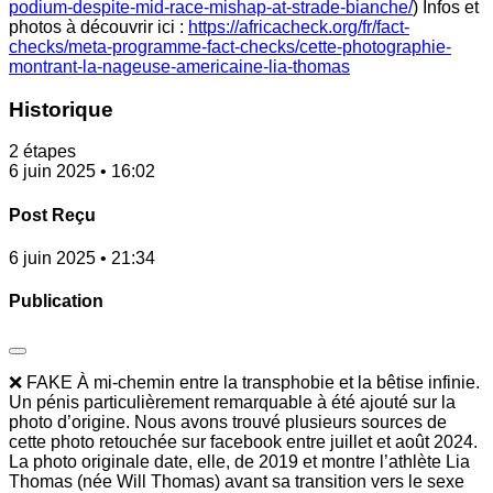
podium-despite-mid-race-mishap-at-strade-bianche/
) Infos et
photos à découvrir ici :
https://africacheck.org/fr/fact-
checks/meta-programme-fact-checks/cette-photographie-
montrant-la-nageuse-americaine-lia-thomas
Historique
2 étapes
6 juin 2025 • 16:02
Post Reçu
6 juin 2025 • 21:34
Publication
❌ FAKE À mi-chemin entre la transphobie et la bêtise infinie.
Un pénis particulièrement remarquable à été ajouté sur la
photo d’origine. Nous avons trouvé plusieurs sources de
cette photo retouchée sur facebook entre juillet et août 2024.
La photo originale date, elle, de 2019 et montre l’athlète Lia
Thomas (née Will Thomas) avant sa transition vers le sexe