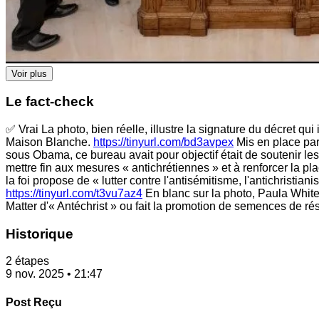
Voir plus
Le fact-check
✅ Vrai La photo, bien réelle, illustre la signature du décret qu
Maison Blanche.
https://tinyurl.com/bd3avpex
Mis en place par
sous Obama, ce bureau avait pour objectif était de soutenir le
mettre fin aux mesures « antichrétiennes » et à renforcer la 
la foi propose de « lutter contre l'antisémitisme, l'antichristia
https://tinyurl.com/t3vu7az4
En blanc sur la photo, Paula White
Matter d'« Antéchrist » ou fait la promotion de semences de ré
Historique
2 étapes
9 nov. 2025 • 21:47
Post Reçu