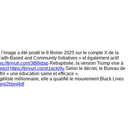
 l’image a été posté le 8 février 2025 sur le compte X de la
aith-Based and Community Initiatives » et également actif
ps://tinyurl.com/3t88jdap
Rebaptisée, la version Trump vise à
sxwzt
https://tinyurl.com/rzackj9u
Selon le décret, le Bureau de
frir « une éducation saine et efficace ».
liste millionnaire, elle a qualifié le mouvement Black Lives
.com/2hbnt4df