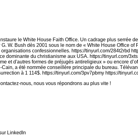
i instaure le White House Faith Office. Un cadrage plus serrée de
r G. W. Bush dès 2001 sous le nom de « White House Office of F
 organisations confessionnelles. https://tinyurl.com/284t2rbd ht
ace dominante du christianisme aux USA. https://tinyurl.com/3xts
nisme et d'autres formes de préjugés antireligieux » ou encore d’of
e-Cain, a été nommée conseillère principale du bureau. Télévang
urrection à 1 114$. https://tinyurl.com/3pv7pbmy https://tinyurl.
ntactez-nous, nous vous répondrons au plus vite !
sur LinkedIn