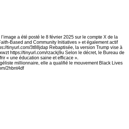
 l’image a été posté le 8 février 2025 sur le compte X de la
aith-Based and Community Initiatives » et également actif
tps://tinyurl.com/3t88jdap Rebaptisée, la version Trump vise à
xwzt https://tinyurl.com/rzackj9u Selon le décret, le Bureau de
frir « une éducation saine et efficace ».
éliste millionnaire, elle a qualifié le mouvement Black Lives
com/2hbnt4df