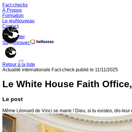
Fact-checks
À Propos
Formation
Le jeu
Nouveau
Contact
Memes
Newsletter
Soutenir
avec
Retour à la liste
Actualité internationale
Fact-check publié le
11/11/2025
Le White House Faith Office,
Le post
Même Léonard de Vinci se marre ! Dieu, si tu existes, dis-leur 