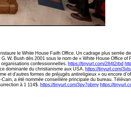
i instaure le White House Faith Office. Un cadrage plus serrée de
 G. W. Bush dès 2001 sous le nom de « White House Office of F
s organisations confessionnelles.
https://tinyurl.com/284t2rbd
htt
place dominante du christianisme aux USA.
https://tinyurl.com/3xt
nisme et d'autres formes de préjugés antireligieux » ou encore d’of
-Cain, a été nommée conseillère principale du bureau. Télévangé
surrection à 1 114$.
https://tinyurl.com/3pv7pbmy
https://tinyurl