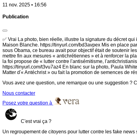
11 nov. 2025 • 16:56
Publication
✅ Vrai La photo, bien réelle, illustre la signature du décret qu
Maison Blanche. https://tinyurl.com/bd3avpex Mis en place pa
sous Obama, ce bureau avait pour objectif était de soutenir les
mettre fin aux mesures « antichrétiennes » et à renforcer la pl
la foi propose de « lutter contre l'antisémitisme, l'antichristia
https://tinyurl.com/t3vu7az4 En blanc sur la photo, Paula Whit
Matter d'« Antéchrist » ou fait la promotion de semences de rés
Vous avez une question, une remarque ou une suggestion ? Co
Nous contacter
Posez votre question à
C'est vrai ça ?
Un regroupement de citoyens pour lutter contre les fake news 