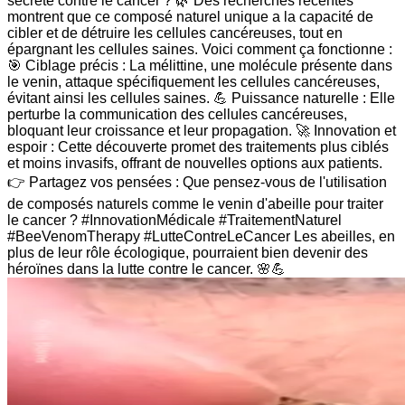
secrète contre le cancer ? 🌿 Des recherches récentes
montrent que ce composé naturel unique a la capacité de
cibler et de détruire les cellules cancéreuses, tout en
épargnant les cellules saines. Voici comment ça fonctionne :
🎯 Ciblage précis : La mélittine, une molécule présente dans
le venin, attaque spécifiquement les cellules cancéreuses,
évitant ainsi les cellules saines. 💪 Puissance naturelle : Elle
perturbe la communication des cellules cancéreuses,
bloquant leur croissance et leur propagation. 🚀 Innovation et
espoir : Cette découverte promet des traitements plus ciblés
et moins invasifs, offrant de nouvelles options aux patients.
👉 Partagez vos pensées : Que pensez-vous de l'utilisation
de composés naturels comme le venin d'abeille pour traiter
le cancer ? #InnovationMédicale #TraitementNaturel
#BeeVenomTherapy #LutteContreLeCancer Les abeilles, en
plus de leur rôle écologique, pourraient bien devenir des
héroïnes dans la lutte contre le cancer. 🌸💪