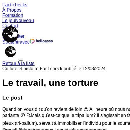
Fact-checks
À Propos
Formation
Le jeu
Nouveau
Contact
Memes
Newsletter
Soutenir
avec
Retour à la liste
Culture et histoire
Fact-check publié le
12/03/2024
Le travail, une torture
Le post
Quand on vous dit qu'on revient de loin 😉 A l'heure où nous no
parlante 😲 🔍Mais qu'est-ce que le tripalium? Il s'agissait en f
pieux (tri-palium), servait à immobiliser l'individu pour le s