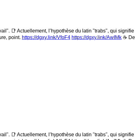
il". 📑 Actuellement, l’hypothèse du latin "trabs", qui signifie
ure, point.
https://dgxy.link/VfoF4
https://dgxy.link/AwIMk
☕ De
il". 📑 Actuellement, l’hypothèse du latin "trabs", qui signifie