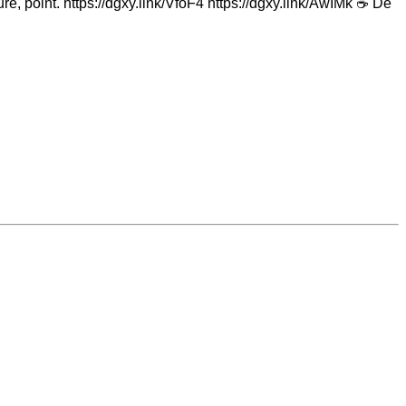
ure, point. https://dgxy.link/VfoF4 https://dgxy.link/AwIMk ☕ De