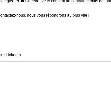
ivilégiée. 👩‍💼 On retrouve le concept de contrainte mais de tort
ntactez-nous, nous vous répondrons au plus vite !
sur LinkedIn