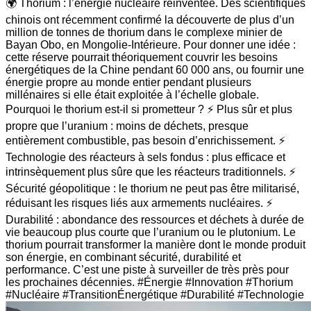
🌍 Thorium : l’énergie nucléaire réinventée. Des scientifiques
chinois ont récemment confirmé la découverte de plus d’un
million de tonnes de thorium dans le complexe minier de
Bayan Obo, en Mongolie-Intérieure. Pour donner une idée :
cette réserve pourrait théoriquement couvrir les besoins
énergétiques de la Chine pendant 60 000 ans, ou fournir une
énergie propre au monde entier pendant plusieurs
millénaires si elle était exploitée à l’échelle globale.
Pourquoi le thorium est-il si prometteur ? ⚡ Plus sûr et plus
propre que l’uranium : moins de déchets, presque
entièrement combustible, pas besoin d’enrichissement. ⚡
Technologie des réacteurs à sels fondus : plus efficace et
intrinsèquement plus sûre que les réacteurs traditionnels. ⚡
Sécurité géopolitique : le thorium ne peut pas être militarisé,
réduisant les risques liés aux armements nucléaires. ⚡
Durabilité : abondance des ressources et déchets à durée de
vie beaucoup plus courte que l’uranium ou le plutonium. Le
thorium pourrait transformer la manière dont le monde produit
son énergie, en combinant sécurité, durabilité et
performance. C’est une piste à surveiller de très près pour
les prochaines décennies. #Énergie #Innovation #Thorium
#Nucléaire #TransitionÉnergétique #Durabilité #Technologie