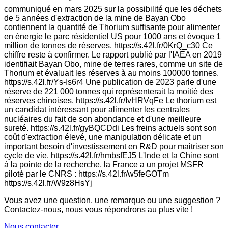
communiqué en mars 2025 sur la possibilité que les déchets
de 5 années d'extraction de la mine de Bayan Obo
contiennent la quantité de Thorium suffisante pour alimenter
en énergie le parc résidentiel US pour 1000 ans et évoque 1
million de tonnes de réserves. https://s.42l.fr/0KrQ_c30 Ce
chiffre reste à confirmer. Le rapport publié par l'IAEA en 2019
identifiait Bayan Obo, mine de terres rares, comme un site de
Thorium et évaluait les réserves à au moins 100000 tonnes.
https://s.42l.fr/Ys-Is6r4 Une publication de 2023 parle d'une
réserve de 221 000 tonnes qui représenterait la moitié des
réserves chinoises. https://s.42l.fr/IvHRVqFe Le thorium est
un candidat intéressant pour alimenter les centrales
nucléaires du fait de son abondance et d'une meilleure
sureté. https://s.42l.fr/gyBQCDdi Les freins actuels sont son
coût d'extraction élevé, une manipulation délicate et un
important besoin d'investissement en R&D pour maitriser son
cycle de vie. https://s.42l.fr/hmbsfEJ5 L'Inde et la Chine sont
à la pointe de la recherche, la France a un projet MSFR
piloté par le CNRS : https://s.42l.fr/w5feGOTm
https://s.42l.fr/W9z8HsYj
Vous avez une question, une remarque ou une suggestion ?
Contactez-nous, nous vous répondrons au plus vite !
Nous contacter