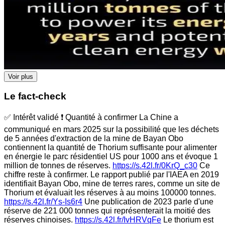
Voir plus
Le fact-check
✅ Intérêt validé ❗ Quantité à confirmer La Chine a
communiqué en mars 2025 sur la possibilité que les déchets
de 5 années d'extraction de la mine de Bayan Obo
contiennent la quantité de Thorium suffisante pour alimenter
en énergie le parc résidentiel US pour 1000 ans et évoque 1
million de tonnes de réserves.
https://s.42l.fr/0KrQ_c30
Ce
chiffre reste à confirmer. Le rapport publié par l'IAEA en 2019
identifiait Bayan Obo, mine de terres rares, comme un site de
Thorium et évaluait les réserves à au moins 100000 tonnes.
https://s.42l.fr/Ys-Is6r4
Une publication de 2023 parle d'une
réserve de 221 000 tonnes qui représenterait la moitié des
réserves chinoises.
https://s.42l.fr/IvHRVqFe
Le thorium est