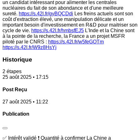
un candidat intéressant pour alimenter les centrales
nucléaires du fait de son abondance et d'une meilleure
sureté.
https://s.42l.fr/gyBQCDdi
Les freins actuels sont son
coût d'extraction élevé, une manipulation délicate et un
important besoin d'investissement en R&D pour maitriser son
cycle de vie.
https://s.42l.fr/hmbsfEJ5
L'Inde et la Chine sont
à la pointe de la recherche, la France a un projet MSFR
piloté par le CNRS :
https://s.42l.fr/w5feGOTm
https://s.42l.fr/W9z8HsYj
Historique
2 étapes
25 août 2025 • 17:15
Post Reçu
27 août 2025 • 11:22
Publication
✅ Intérêt validé ❗ Quantité à confirmer La Chine a