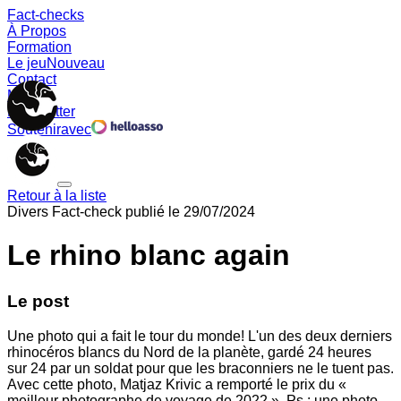
Fact-checks
À Propos
Formation
Le jeu
Nouveau
Contact
Memes
Newsletter
Soutenir
avec
Retour à la liste
Divers
Fact-check publié le
29/07/2024
Le rhino blanc again
Le post
Une photo qui a fait le tour du monde! L'un des deux derniers
rhinocéros blancs du Nord de la planète, gardé 24 heures
sur 24 par un soldat pour que les braconniers ne le tuent pas.
Avec cette photo, Matjaz Krivic a remporté le prix du «
meilleur photographe de voyage de 2022 ». Ps : une photo