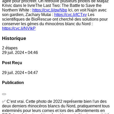
âgée pour procréer. On retrouve plusieurs photos de Matjaž
Krivic dans le livreThe Last Two: The Battle to Save the
Northern White :
https://cvc.li/qwNbp
Ici, on voit Najin avec
son gardien, Zachary Mutai :
https://cvc.li/ICTxy
Les
scientifiques de BioRescue ont cherché des solutions pour
conserver les gènes du rhinocéros blanc du Nord :
https://cvc.li/NVlkP
Historique
2 étapes
29 juil. 2024 • 04:46
Post Reçu
29 juil. 2024 • 04:47
Publication
✅ C’est vrai. Cette photo de 2022 représente bien l'un des
deux derniers rhinocéros blancs du Nord, pratiquement tous
exterminés pour leurs cornes et lors des affrontements en