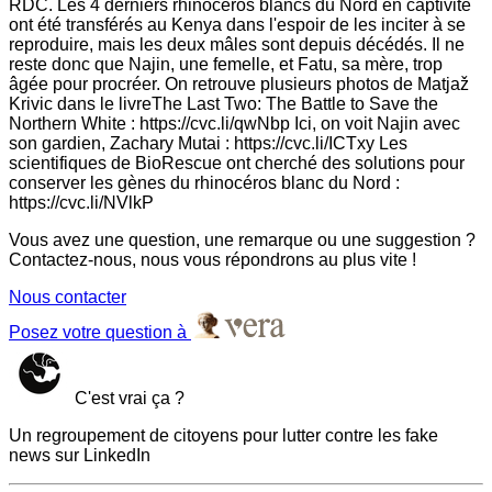
RDC. Les 4 derniers rhinocéros blancs du Nord en captivité
ont été transférés au Kenya dans l'espoir de les inciter à se
reproduire, mais les deux mâles sont depuis décédés. Il ne
reste donc que Najin, une femelle, et Fatu, sa mère, trop
âgée pour procréer. On retrouve plusieurs photos de Matjaž
Krivic dans le livreThe Last Two: The Battle to Save the
Northern White : https://cvc.li/qwNbp Ici, on voit Najin avec
son gardien, Zachary Mutai : https://cvc.li/ICTxy Les
scientifiques de BioRescue ont cherché des solutions pour
conserver les gènes du rhinocéros blanc du Nord :
https://cvc.li/NVlkP
Vous avez une question, une remarque ou une suggestion ?
Contactez-nous, nous vous répondrons au plus vite !
Nous contacter
Posez votre question à
C'est vrai ça ?
Un regroupement de citoyens pour lutter contre les fake
news sur LinkedIn