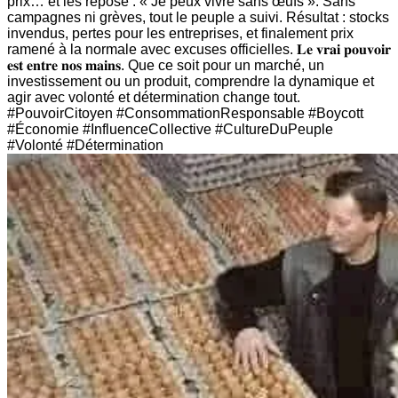
prix… et les repose : « Je peux vivre sans œufs ». Sans
campagnes ni grèves, tout le peuple a suivi. Résultat : stocks
invendus, pertes pour les entreprises, et finalement prix
ramené à la normale avec excuses officielles. 𝐋𝐞 𝐯𝐫𝐚𝐢 𝐩𝐨𝐮𝐯𝐨𝐢𝐫
𝐞𝐬𝐭 𝐞𝐧𝐭𝐫𝐞 𝐧𝐨𝐬 𝐦𝐚𝐢𝐧𝐬. Que ce soit pour un marché, un
investissement ou un produit, comprendre la dynamique et
agir avec volonté et détermination change tout.
#PouvoirCitoyen #ConsommationResponsable #Boycott
#Économie #InfluenceCollective #CultureDuPeuple
#Volonté #Détermination