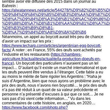
semble avoir été diffusée dès 2015 dans un journal au
Bahreïn :
https://alwatannews.net/article/544278/%D9%82%D8%B5%
%D9%84%D9%84%D9%85%D8%B3%D8%AA%D9%87%D9
%D8%A7%D9%84%D8%A3%D8%B1%D8%AC%D9%86%D
%D9%88%D8%A7%D8%B1%D8%AA%D9%81%D8%A7%D
%D8%B3%D8%B9%D8%B1-
%D8%A7%D9%84%D8%A8%D9%8A%D8%B6
Néanmoins, un appel au boycott aurait très peu de chance
d'avoir un impact sur les prix :
https://www.techarp.com/articles/argentinian-egg-boycott-
facts/
À noter : en France, 55% des œufs sont achetés par
l’industrie et les restaurants (
https://chambres-
agriculture.fr/actualites/actualite/la-production-doeufs-en-
france
). Un boycott des particuliers n’auraient pas un tel
impact… D’autant qu’il existe un marché international et que
les œufs peuvent être vendus à l’étranger. Cette fable a eu
au moins le mérite de faire rigoler les Argentins : “Haha je
suis d’Argentine, bien que nous ayons un problème avec le
prix des œufs, nous n’avons rien boycotté… le prix des œufs
n’a pas été réduit à un quart de sa valeur précédente et
personne n’a présenté d’excuses à qui que ce soit… Je ne
sais pas d’où vient cette information…” Vu dans les
commentaires de cette histoire, en anglais, en 2020…
https://www.facebook.com/photo.php?