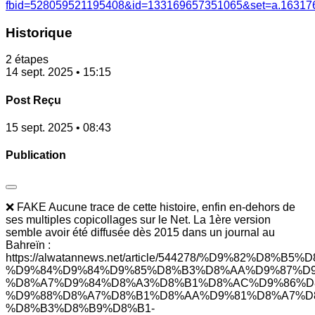
fbid=528059521195408&id=133169657351065&set=a.16317
Historique
2 étapes
14 sept. 2025 • 15:15
Post Reçu
15 sept. 2025 • 08:43
Publication
❌ FAKE Aucune trace de cette histoire, enfin en-dehors de
ses multiples copicollages sur le Net. La 1ère version
semble avoir été diffusée dès 2015 dans un journal au
Bahreïn :
https://alwatannews.net/article/544278/%D9%82%D8%B5%
%D9%84%D9%84%D9%85%D8%B3%D8%AA%D9%87%D9
%D8%A7%D9%84%D8%A3%D8%B1%D8%AC%D9%86%D
%D9%88%D8%A7%D8%B1%D8%AA%D9%81%D8%A7%D
%D8%B3%D8%B9%D8%B1-