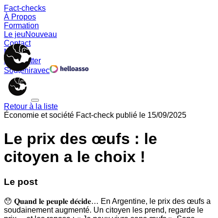
Fact-checks
À Propos
Formation
Le jeu
Nouveau
Contact
Memes
Newsletter
Soutenir
avec
Retour à la liste
Économie et société
Fact-check publié le
15/09/2025
Le prix des œufs : le
citoyen a le choix !
Le post
😯 𝐐𝐮𝐚𝐧𝐝 𝐥𝐞 𝐩𝐞𝐮𝐩𝐥𝐞 𝐝𝐞́𝐜𝐢𝐝𝐞… En Argentine, le prix des œufs a
soudainement augmenté. Un citoyen les prend, regarde le