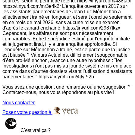
sources, selon le périmètre retenu. https://tinyurl.com/488ja9fj
https://tinyurl.com/mr3e4k2r L'enquête ouverte en 2017 sur
les assistants parlementaires de Jean Luc Mélenchon a
effectivement trainé en longueur, et serait conclue seulement
en ce mois de mai 2026, sans aucune mise en examen
d'après le canard enchainé. https://tinyurl.com/2987tkzx
Cependant, les affaires ne sont pas nécessairement
comparables. Entre le préjudice estimé par l'enquête initiale
et le jugement final, il y a une enquête approfondie. Si
l'enquête sur Mélenchon a trainé, est-ce parce que la justice
est biaisée ? Valeurs Actuelles, difficilement soupçonnable
d'être pro-Mélenchon, avance une autre hypothèse : "les
investigations n’ont pas mis au jour de système mis en place
comme dans d’autres dossiers visant l’utilisation d’assistants
parlementaires." https://tinyurl.com/4jfyr52b
Vous avez une question, une remarque ou une suggestion ?
Contactez-nous, nous vous répondrons au plus vite !
Nous contacter
Posez votre question à
C'est vrai ça ?