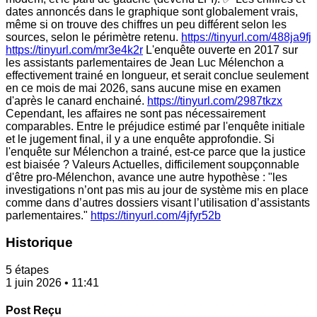
dates annoncés dans le graphique sont globalement vrais,
même si on trouve des chiffres un peu différent selon les
sources, selon le périmètre retenu.
https://tinyurl.com/488ja9fj
https://tinyurl.com/mr3e4k2r
L'enquête ouverte en 2017 sur
les assistants parlementaires de Jean Luc Mélenchon a
effectivement trainé en longueur, et serait conclue seulement
en ce mois de mai 2026, sans aucune mise en examen
d'après le canard enchainé.
https://tinyurl.com/2987tkzx
Cependant, les affaires ne sont pas nécessairement
comparables. Entre le préjudice estimé par l'enquête initiale
et le jugement final, il y a une enquête approfondie. Si
l'enquête sur Mélenchon a trainé, est-ce parce que la justice
est biaisée ? Valeurs Actuelles, difficilement soupçonnable
d'être pro-Mélenchon, avance une autre hypothèse : "les
investigations n’ont pas mis au jour de système mis en place
comme dans d’autres dossiers visant l’utilisation d’assistants
parlementaires."
https://tinyurl.com/4jfyr52b
Historique
5 étapes
1 juin 2026 • 11:41
Post Reçu