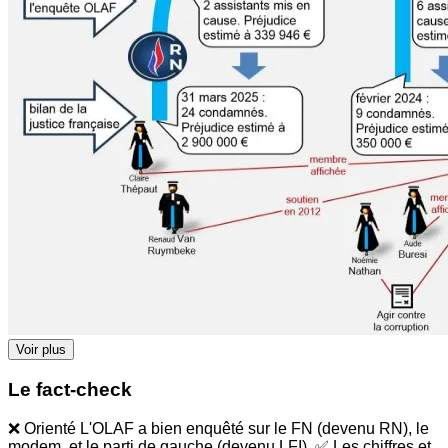
Voir plus
Le fact-check
❌ Orienté L'OLAF a bien enquêté sur le FN (devenu RN), le
modem, et le parti de gauche (devenu LFI). ✅ Les chiffres et