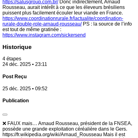
https://salusgroup.com.br/
Donc indirectement, Arnaud
Rousseau, aurait intérêt à ce que les éleveurs brésiliens
puissent plus facilement écouler leur viande en France.
https://www.coordinationrurale.fr/lactualite/coordination-
rurale-double-role-arnaud-rousseau/
PS : la source de l’info
est tout de même gratinée :
https://www.instagram.com/sickersend
Historique
4 étapes
24 déc. 2025 • 23:11
Post Reçu
25 déc. 2025 • 09:52
Publication
❌ FAUX mais… Arnaud Rousseau, président de la FNSEA,
possède une grande exploitation céréalière dans le Gers.
https://fr.wikipedia.org/wiki/Arnaud_Rousseau Mais il est