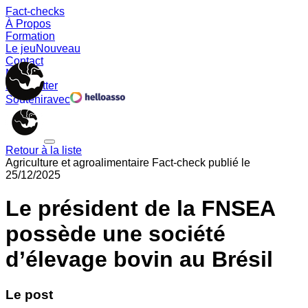
Fact-checks
À Propos
Formation
Le jeu
Nouveau
Contact
Memes
Newsletter
Soutenir
avec
Retour à la liste
Agriculture et agroalimentaire
Fact-check publié le
25/12/2025
Le président de la FNSEA
possède une société
d’élevage bovin au Brésil
Le post