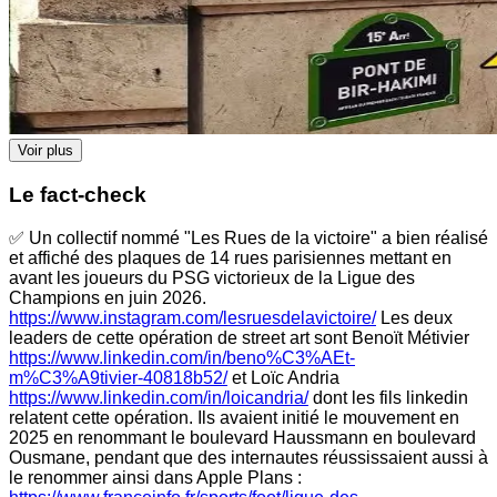
Voir plus
Le fact-check
✅ Un collectif nommé "Les Rues de la victoire" a bien réalisé
et affiché des plaques de 14 rues parisiennes mettant en
avant les joueurs du PSG victorieux de la Ligue des
Champions en juin 2026.
https://www.instagram.com/lesruesdelavictoire/
Les deux
leaders de cette opération de street art sont Benoït Métivier
https://www.linkedin.com/in/beno%C3%AEt-
m%C3%A9tivier-40818b52/
et Loïc Andria
https://www.linkedin.com/in/loicandria/
dont les fils linkedin
relatent cette opération. Ils avaient initié le mouvement en
2025 en renommant le boulevard Haussmann en boulevard
Ousmane, pendant que des internautes réussissaient aussi à
le renommer ainsi dans Apple Plans :