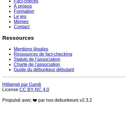
Fact-checks
À propos
Formation
Le jeu
Memes
Contact
Ressources
Mentions légales
Ressources de fact-checking
Statuts de l'association
Charte de l'association
Guide du débunkeur débutant
Hébergé par Gandi
License
CC BY-NC 4.0
Propulsé avec ❤️ par nos debunkeurs
v2.3.2