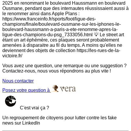
2025 en renommant le boulevard Haussmann en boulevard
Ousmane, pendant que des internautes réussissaient aussi à
le renommer ainsi dans Apple Plans :
https://www.franceinfo.fr/sports/foot/ligue-des-
champions/finale/boulevard-ousmane-sur-les-iphones-le-
boulevard-haussmann-a-paris-a-ete-renomme-apres-la-
ligue-des-champions-du-psg_7333056.html 💡 Le street art
étant un art éphémère, ces plaques seront probablement
amenées à disparaitre au fil du temps. A moins qu'elles ne
deviennent des objets de collection https://les-rues-de-la-
victoire.fr/
Vous avez une question, une remarque ou une suggestion ?
Contactez-nous, nous vous répondrons au plus vite !
Nous contacter
Posez votre question à
C'est vrai ça ?
Un regroupement de citoyens pour lutter contre les fake
news sur LinkedIn