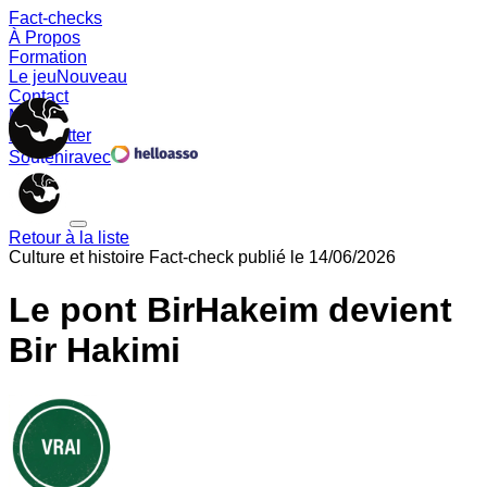
Fact-checks
À Propos
Formation
Le jeu
Nouveau
Contact
Memes
Newsletter
Soutenir
avec
Retour à la liste
Culture et histoire
Fact-check publié le
14/06/2026
Le pont BirHakeim devient
Bir Hakimi