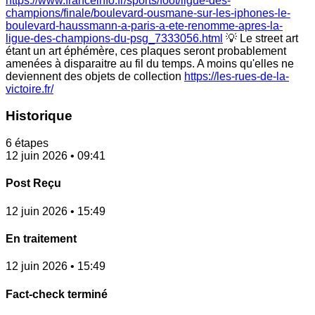
https://www.franceinfo.fr/sports/foot/ligue-des-
champions/finale/boulevard-ousmane-sur-les-iphones-le-
boulevard-haussmann-a-paris-a-ete-renomme-apres-la-
ligue-des-champions-du-psg_7333056.html
💡 Le street art
étant un art éphémère, ces plaques seront probablement
amenées à disparaitre au fil du temps. A moins qu'elles ne
deviennent des objets de collection
https://les-rues-de-la-
victoire.fr/
Historique
6 étapes
12 juin 2026 • 09:41
Post Reçu
12 juin 2026 • 15:49
En traitement
12 juin 2026 • 15:49
Fact-check terminé