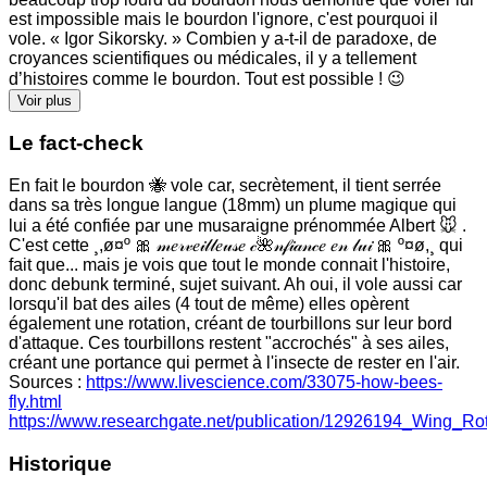
est impossible mais le bourdon l'ignore, c'est pourquoi il
vole. « Igor Sikorsky. » Combien y a-t-il de paradoxe, de
croyances scientifiques ou médicales, il y a tellement
d’histoires comme le bourdon. Tout est possible ! 😉
Voir plus
Le fact-check
En fait le bourdon 🐝 vole car, secrètement, il tient serrée
dans sa très longue langue (18mm) un plume magique qui
lui a été confiée par une musaraigne prénommée Albert 🐭 .
C'est cette ¸,ø¤º 🎀 𝓂𝑒𝓇𝓋𝑒𝒾𝓁𝓁𝑒𝓊𝓈𝑒 𝒸🌺𝓃𝒻𝒾𝒶𝓃𝒸𝑒 𝑒𝓃 𝓁𝓊𝒾 🎀 º¤ø,¸ qui
fait que... mais je vois que tout le monde connait l'histoire,
donc debunk terminé, sujet suivant. Ah oui, il vole aussi car
lorsqu'il bat des ailes (4 tout de même) elles opèrent
également une rotation, créant de tourbillons sur leur bord
d'attaque. Ces tourbillons restent "accrochés" à ses ailes,
créant une portance qui permet à l'insecte de rester en l'air.
Sources :
https://www.livescience.com/33075-how-bees-
fly.html
https://www.researchgate.net/publication/12926194_Wing_Ro
Historique