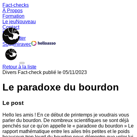
Fact-checks
À Propos
Formation
Le jeu
Nouveau
Contact
Memes
Newsletter
Soutenir
avec
Retour à la liste
Divers
Fact-check publié le
05/11/2023
Le paradoxe du bourdon
Le post
Hello les amis ! En ce début de printemps je voudrais vous
parler du bourdon. De nombreux scientifiques se sont déjà
penchés sur ce qu'on appelle le « paradoxe du bourdon » Le
rapport mathématique entre les ailes très petites et le poids
beaucoup trop lourd du bourdon nous démontre que voler lui