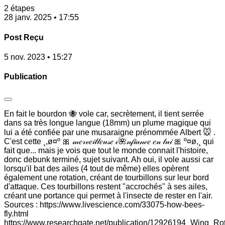
2 étapes
28 janv. 2025 • 17:55
Post Reçu
5 nov. 2023 • 15:27
Publication
En fait le bourdon 🐝 vole car, secrètement, il tient serrée
dans sa très longue langue (18mm) un plume magique qui
lui a été confiée par une musaraigne prénommée Albert 🐭 .
C'est cette ¸,ø¤º 🎀 𝓂𝑒𝓇𝓋𝑒𝒾𝓁𝓁𝑒𝓊𝓈𝑒 𝒸🌺𝓃𝒻𝒾𝒶𝓃𝒸𝑒 𝑒𝓃 𝓁𝓊𝒾 🎀 º¤ø,¸ qui
fait que... mais je vois que tout le monde connait l'histoire,
donc debunk terminé, sujet suivant. Ah oui, il vole aussi car
lorsqu'il bat des ailes (4 tout de même) elles opèrent
également une rotation, créant de tourbillons sur leur bord
d'attaque. Ces tourbillons restent "accrochés" à ses ailes,
créant une portance qui permet à l'insecte de rester en l'air.
Sources : https://www.livescience.com/33075-how-bees-
fly.html
https://www.researchgate.net/publication/12926194_Wing_Ro