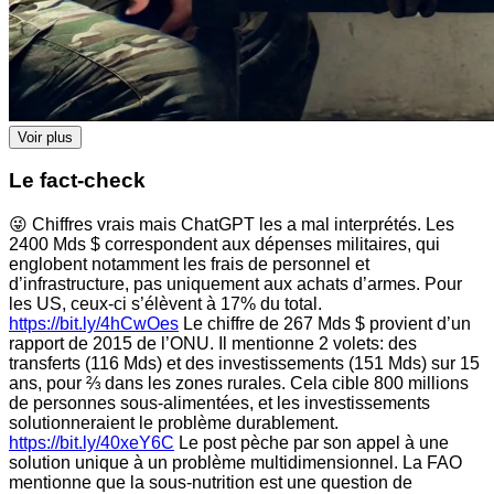
Voir plus
Le fact-check
😜 Chiffres vrais mais ChatGPT les a mal interprétés. Les
2400 Mds $ correspondent aux dépenses militaires, qui
englobent notamment les frais de personnel et
d’infrastructure, pas uniquement aux achats d’armes. Pour
les US, ceux-ci s’élèvent à 17% du total.
https://bit.ly/4hCwOes
Le chiffre de 267 Mds $ provient d’un
rapport de 2015 de l’ONU. Il mentionne 2 volets: des
transferts (116 Mds) et des investissements (151 Mds) sur 15
ans, pour ⅔ dans les zones rurales. Cela cible 800 millions
de personnes sous-alimentées, et les investissements
solutionneraient le problème durablement.
https://bit.ly/40xeY6C
Le post pèche par son appel à une
solution unique à un problème multidimensionnel. La FAO
mentionne que la sous-nutrition est une question de