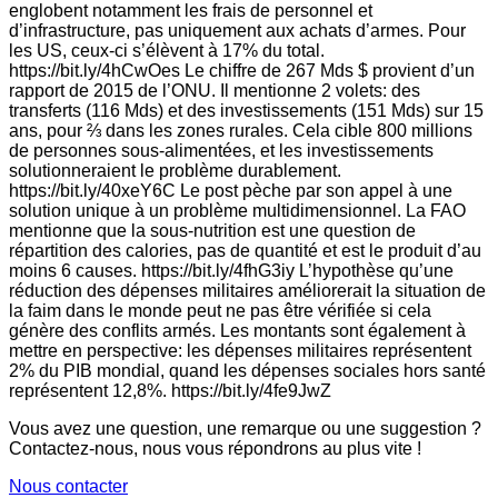
englobent notamment les frais de personnel et
d’infrastructure, pas uniquement aux achats d’armes. Pour
les US, ceux-ci s’élèvent à 17% du total.
https://bit.ly/4hCwOes Le chiffre de 267 Mds $ provient d’un
rapport de 2015 de l’ONU. Il mentionne 2 volets: des
transferts (116 Mds) et des investissements (151 Mds) sur 15
ans, pour ⅔ dans les zones rurales. Cela cible 800 millions
de personnes sous-alimentées, et les investissements
solutionneraient le problème durablement.
https://bit.ly/40xeY6C Le post pèche par son appel à une
solution unique à un problème multidimensionnel. La FAO
mentionne que la sous-nutrition est une question de
répartition des calories, pas de quantité et est le produit d’au
moins 6 causes. https://bit.ly/4fhG3iy L’hypothèse qu’une
réduction des dépenses militaires améliorerait la situation de
la faim dans le monde peut ne pas être vérifiée si cela
génère des conflits armés. Les montants sont également à
mettre en perspective: les dépenses militaires représentent
2% du PIB mondial, quand les dépenses sociales hors santé
représentent 12,8%. https://bit.ly/4fe9JwZ
Vous avez une question, une remarque ou une suggestion ?
Contactez-nous, nous vous répondrons au plus vite !
Nous contacter