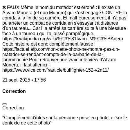
❌ FAUX Même le nom du matador est erroné : il existe un
Alvaro Munera (et non Munero) qui s'est engagé CONTRE la
corrida à la fin de sa carrière. Et malheureusement, il n'a pas
pu arrêter un combat de corrida en s'essayant à distance
d'un taureau... Car il a arrêté sa carrière suite à une blessure
face à un taureau qui l'a laissé paraplégique.
https://fr.wikipedia.org/wiki/%C3%81lvaro_M%C3%BAnera
Cette histoire est donc complètement fausse :
https://factuel.afp.com/non-cette-photo-ne-montre-pas-un-
matador-se-rendant-compte-de-la-barbarie-de-la-
tauromachie Pour retrouver une vraie interview d'Alvaro
Munera, il faut aller ici :
https://www.vice.com/fr/article/bullfighter-152-v2n11/
21 sept. 2025 • 17:56
Correction
Correction
"Complément d'infos sur la personne prise en photo, et sur le
contexte de cette photo"