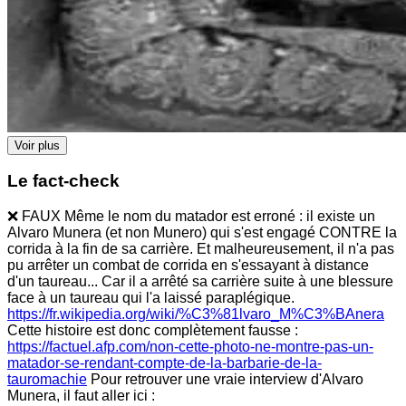
Voir plus
Le fact-check
❌ FAUX Même le nom du matador est erroné : il existe un
Alvaro Munera (et non Munero) qui s'est engagé CONTRE la
corrida à la fin de sa carrière. Et malheureusement, il n'a pas
pu arrêter un combat de corrida en s'essayant à distance
d'un taureau... Car il a arrêté sa carrière suite à une blessure
face à un taureau qui l'a laissé paraplégique.
https://fr.wikipedia.org/wiki/%C3%81lvaro_M%C3%BAnera
Cette histoire est donc complètement fausse :
https://factuel.afp.com/non-cette-photo-ne-montre-pas-un-
matador-se-rendant-compte-de-la-barbarie-de-la-
tauromachie
Pour retrouver une vraie interview d'Alvaro
Munera, il faut aller ici :