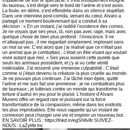
impatiente de voir le spectacle, il s'est brusquement éloigné
du taureau, s'est dirigé vers le bord de l'arène et s'est assis.
La foule, en délire, s'est effondrée dans un silence stupéfait.
Dans une interview post-corrida, venant du cœur, Alvaro a
partagé ce moment bouleversant qui a conduit à sa
décision : « En un instant, j'ai oublié l'existence des cornes.
Je ne voyais que ses yeux, là, non pas avec rage, mais avec
quelque chose de bien plus profond : l'innocence. Il ne
m'attaquait pas ; il me regardait simplement, implorant sans
un mot sa vie. C'est alors que j'ai réalisé que ce n'était pas
un animal que je combattais ; c'était un être vivant qui voulait
vivre autant que moi. » Ses yeux avaient cette pureté que
seuls les animaux possèdent, et j'y ai vu cette vérité
indéniable. J'ai ressenti une immense culpabilité ; C'était
comme si j'étais devenu la créature la plus cruelle au monde.
Je ne pouvais plus continuer. J'ai lâché mon épée, quitté
l'arène et me suis fait une promesse : je ne combattrais plus
de taureaux ; je lutterais contre un monde qui transforme la
torture d'autrui en jeu pour le plaisir. L'histoire d'Alvaro
Munero offre un regard rare et puissant sur la force
transformatrice de la compassion, même dans les endroits
les plus improbables. Elle nous rappelle qu'un instant de
connexion peut changer une vie et inspirer un nouveau but.
EN SAVOIR PLUS : https://lnkd.in/egSh8v8r SUIVEZ-
NOUS : LaZylife Inc