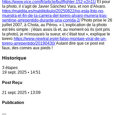
https://www.vice.com/fr/article/bullfighter-152-v2n11/
Et pour
la photo, il s'agit de Javier Sánchez Vara, et non d'Alvaro.
https://maldita.es/malditobulo/20250822/no-esta-foto-no-
muestra-el-fin-de-la-carrera-del-torero-alvaro-munera-tras-
sentirse-arrepentido-durante-una-corrida-2/
Photo prise le 26
juillet 2007, à Chota, au Pérou. « L'explication de la photo
est très simple : j'étais assis là et, au moment où ils (ont pris
la photo), je m'essuyais la sueur, et c'était tout », explique le
torero
https://www.newtral.es/el-falso-montaje-viral-de-un-
torero-arrepentido/20190430/
Autant dire que ce post est
faux, des cornes aux pieds !
Historique
3 étapes
19 sept. 2025 • 14:51
Post Reçu
21 sept. 2025 • 13:09
Publication