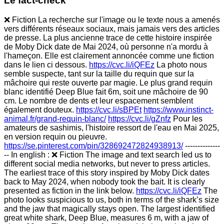
Le fact-check
❌ Fiction La recherche sur l'image ou le texte nous a amenés
vers différents réseaux sociaux, mais jamais vers des articles
de presse. La plus ancienne trace de cette histoire inspirée
de Moby Dick date de Mai 2024, où personne n'a mordu à
l'hameçon. Elle est clairement annoncée comme une fiction
dans le lien ci dessous.
https://cvc.li/iQFEz
La photo nous
semble suspecte, tant sur la taille du requin que sur la
mâchoire qui reste ouverte par magie. Le plus grand requin
blanc identifié Deep Blue fait 6m, soit une mâchoire de 90
cm. Le nombre de dents et leur espacement semblent
également douteux.
https://cvc.li/sBPEt
https://www.instinct-
animal.fr/grand-requin-blanc/
https://cvc.li/gZnfz
Pour les
amateurs de sashimis, l'histoire ressort de l'eau en Mai 2025,
en version requin ou pieuvre.
https://se.pinterest.com/pin/328692472824938913/
--------------
-- In english : ❌ Fiction The image and text search led us to
different social media networks, but never to press articles.
The earliest trace of this story inspired by Moby Dick dates
back to May 2024, when nobody took the bait. It is clearly
presented as fiction in the link below.
https://cvc.li/iQFEz
The
photo looks suspicious to us, both in terms of the shark’s size
and the jaw that magically stays open. The largest identified
great white shark, Deep Blue, measures 6 m, with a jaw of