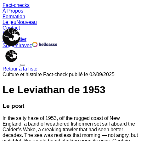
Fact-checks
À Propos
Formation
Le jeu
Nouveau
Contact
Memes
Newsletter
Soutenir
avec
Retour à la liste
Culture et histoire
Fact-check publié le
02/09/2025
Le Leviathan de 1953
Le post
In the salty haze of 1953, off the rugged coast of New
England, a band of weathered fishermen set sail aboard the
Calder’s Wake, a creaking trawler that had seen better
decades. The sea was restless that morning — not angry, but
watchful, like an old beast blinking open its eyes. Captain