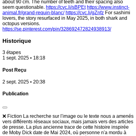
about 90 cm. The number of teeth and their spacing also
seem questionable.
https://cvc.li/sBPEt
https://www.instinct-
animal.fr/grand-requin-blanc/
https://cvc.li/gZnfz
For sashimi
lovers, the story resurfaced in May 2025, in both shark and
octopus versions.
https://se.pinterest.com/pin/328692472824938913/
Historique
3 étapes
1 sept. 2025 • 18:18
Post Reçu
2 sept. 2025 • 20:38
Publication
❌ Fiction La recherche sur l'image ou le texte nous a amenés
vers différents réseaux sociaux, mais jamais vers des articles
de presse. La plus ancienne trace de cette histoire inspirée
de Moby Dick date de Mai 2024, où personne n'a mordu à