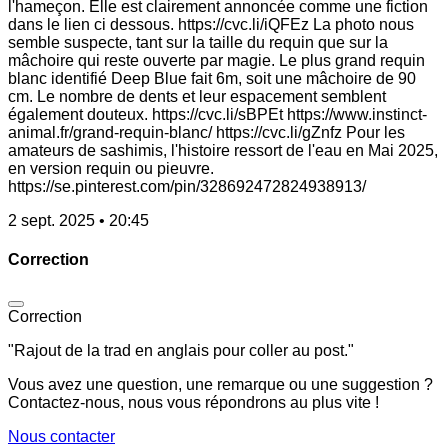
l'hameçon. Elle est clairement annoncée comme une fiction
dans le lien ci dessous. https://cvc.li/iQFEz La photo nous
semble suspecte, tant sur la taille du requin que sur la
mâchoire qui reste ouverte par magie. Le plus grand requin
blanc identifié Deep Blue fait 6m, soit une mâchoire de 90
cm. Le nombre de dents et leur espacement semblent
également douteux. https://cvc.li/sBPEt https://www.instinct-
animal.fr/grand-requin-blanc/ https://cvc.li/gZnfz Pour les
amateurs de sashimis, l'histoire ressort de l'eau en Mai 2025,
en version requin ou pieuvre.
https://se.pinterest.com/pin/328692472824938913/
2 sept. 2025 • 20:45
Correction
Correction
"Rajout de la trad en anglais pour coller au post."
Vous avez une question, une remarque ou une suggestion ?
Contactez-nous, nous vous répondrons au plus vite !
Nous contacter