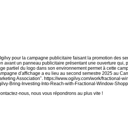
e Ogilvy pour la campagne publicitaire faisant la promotion des 
avant un panneau publicitaire présentant une ouverture qui, pa
hage partiel du logo dans son environnement permet à cette cam
 campagne d'affichage a eu lieu au second semestre 2025 au Can
keting Association". https://www.ogilvy.com/work/fractional-wi
Ogilvy-Bring-Investing-Into-Reach-with-Fractional-Window-Shop
ntactez-nous, nous vous répondrons au plus vite !