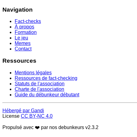
Navigation
Fact-checks
À propos
Formation
Le jeu
Memes
Contact
Ressources
Mentions légales
Ressources de fact-checking
Statuts de l'association
Charte de l'association
Guide du débunkeur débutant
Hébergé par Gandi
License
CC BY-NC 4.0
Propulsé avec ❤️ par nos debunkeurs
v2.3.2