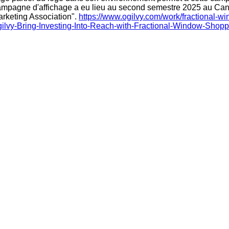
 campagne d'affichage a eu lieu au second semestre 2025 au Can
rketing Association".
https://www.ogilvy.com/work/fractional-
gilvy-Bring-Investing-Into-Reach-with-Fractional-Window-Shopp