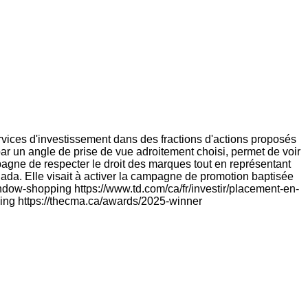
services d'investissement dans des fractions d'actions proposés
r un angle de prise de vue adroitement choisi, permet de voir
pagne de respecter le droit des marques tout en représentant
ada. Elle visait à activer la campagne de promotion baptisée
ndow-shopping https://www.td.com/ca/fr/investir/placement-en-
ping https://thecma.ca/awards/2025-winner