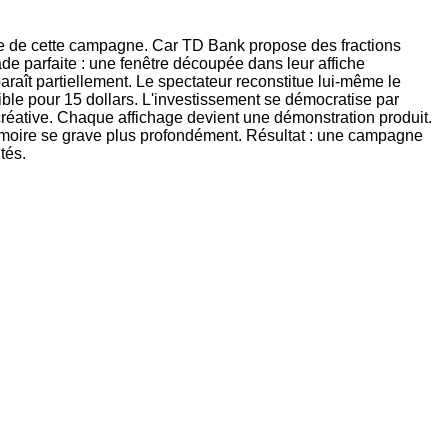
énie de cette campagne. Car TD Bank propose des fractions
ade parfaite : une fenêtre découpée dans leur affiche
aît partiellement. Le spectateur reconstitue lui-même le
ible pour 15 dollars. L'investissement se démocratise par
réative. Chaque affichage devient une démonstration produit.
mémoire se grave plus profondément. Résultat : une campagne
tés.