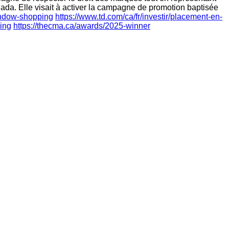
ada. Elle visait à activer la campagne de promotion baptisée
window-shopping
https://www.td.com/ca/fr/investir/placement-en-
ing
https://thecma.ca/awards/2025-winner