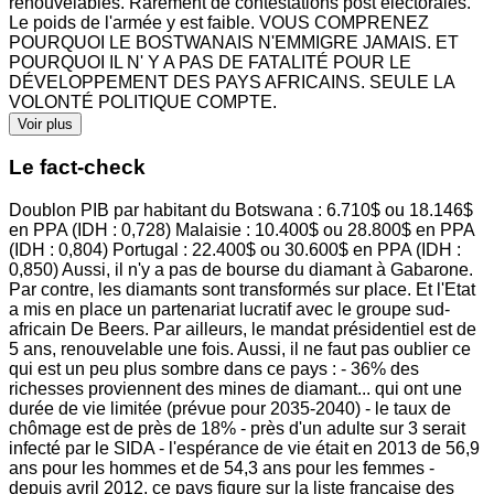
renouvelables. Rarement de contestations post électorales.
Le poids de l'armée y est faible. VOUS COMPRENEZ
POURQUOI LE BOSTWANAIS N'EMMIGRE JAMAIS. ET
POURQUOI IL N' Y A PAS DE FATALITÉ POUR LE
DÉVELOPPEMENT DES PAYS AFRICAINS. SEULE LA
VOLONTÉ POLITIQUE COMPTE.
Voir plus
Le fact-check
Doublon PIB par habitant du Botswana : 6.710$ ou 18.146$
en PPA (IDH : 0,728) Malaisie : 10.400$ ou 28.800$ en PPA
(IDH : 0,804) Portugal : 22.400$ ou 30.600$ en PPA (IDH :
0,850) Aussi, il n'y a pas de bourse du diamant à Gabarone.
Par contre, les diamants sont transformés sur place. Et l'Etat
a mis en place un partenariat lucratif avec le groupe sud-
africain De Beers. Par ailleurs, le mandat présidentiel est de
5 ans, renouvelable une fois. Aussi, il ne faut pas oublier ce
qui est un peu plus sombre dans ce pays : - 36% des
richesses proviennent des mines de diamant... qui ont une
durée de vie limitée (prévue pour 2035-2040) - le taux de
chômage est de près de 18% - près d'un adulte sur 3 serait
infecté par le SIDA - l'espérance de vie était en 2013 de 56,9
ans pour les hommes et de 54,3 ans pour les femmes -
depuis avril 2012, ce pays figure sur la liste française des