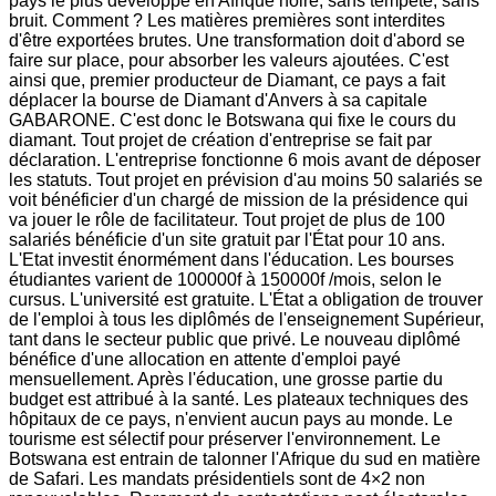
pays le plus développé en Afrique noire, sans tempête, sans
bruit. Comment ? Les matières premières sont interdites
d'être exportées brutes. Une transformation doit d'abord se
faire sur place, pour absorber les valeurs ajoutées. C'est
ainsi que, premier producteur de Diamant, ce pays a fait
déplacer la bourse de Diamant d'Anvers à sa capitale
GABARONE. C'est donc le Botswana qui fixe le cours du
diamant. Tout projet de création d'entreprise se fait par
déclaration. L'entreprise fonctionne 6 mois avant de déposer
les statuts. Tout projet en prévision d'au moins 50 salariés se
voit bénéficier d'un chargé de mission de la présidence qui
va jouer le rôle de facilitateur. Tout projet de plus de 100
salariés bénéficie d'un site gratuit par l'État pour 10 ans.
L'Etat investit énormément dans l'éducation. Les bourses
étudiantes varient de 100000f à 150000f /mois, selon le
cursus. L'université est gratuite. L'État a obligation de trouver
de l'emploi à tous les diplômés de l'enseignement Supérieur,
tant dans le secteur public que privé. Le nouveau diplômé
bénéfice d'une allocation en attente d'emploi payé
mensuellement. Après l'éducation, une grosse partie du
budget est attribué à la santé. Les plateaux techniques des
hôpitaux de ce pays, n'envient aucun pays au monde. Le
tourisme est sélectif pour préserver l'environnement. Le
Botswana est entrain de talonner l'Afrique du sud en matière
de Safari. Les mandats présidentiels sont de 4×2 non