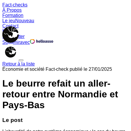
Fact-checks
À Propos
Formation
Le jeu
Nouveau
Contact
Memes
Newsletter
Soutenir
avec
Retour à la liste
Économie et société
Fact-check publié le
27/01/2025
Le beurre refait un aller-
retour entre Normandie et
Pays-Bas
Le post