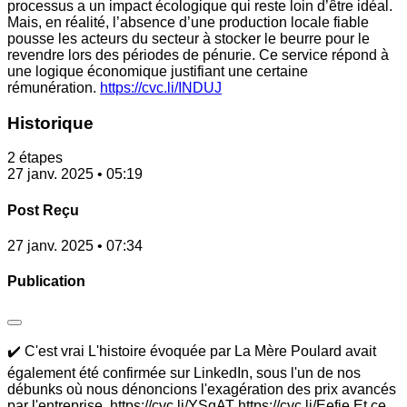
processus a un impact écologique qui reste loin d’être idéal.
Mais, en réalité, l’absence d’une production locale fiable
pousse les acteurs du secteur à stocker le beurre pour le
revendre lors des périodes de pénurie. Ce service répond à
une logique économique justifiant une certaine
rémunération.
https://cvc.li/INDUJ
Historique
2 étapes
27 janv. 2025 • 05:19
Post Reçu
27 janv. 2025 • 07:34
Publication
✔️ C'est vrai L'histoire évoquée par La Mère Poulard avait
également été confirmée sur LinkedIn, sous l'un de nos
débunks où nous dénoncions l'exagération des prix avancés
par l'entreprise. https://cvc.li/YSqAT https://cvc.li/Eefje Et ce