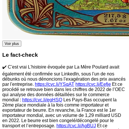
Voir plus
Le fact-check
✔️ C'est vrai L'histoire évoquée par La Mère Poulard avait
également été confirmée sur LinkedIn, sous l'un de nos
débunks où nous dénoncions l'exagération des prix avancés
par l'entreprise.
https://cvc.li/YSqAT
https://cvc.li/Eefje
Et ce
procédé se retrouve bien dans les chiffres de 2022 de l’OEC
qui analyse des données détaillées sur le commerce
mondial :
https://cvc.li/egHSQ
Les Pays-Bas occupent la
2ème place mondiale à la fois comme importateur et
exportateur de beurre. En revanche, la France est le 1er
importateur mondial, avec un volume de 1,29 milliard USD
en 2022. Le beurre est bien congelé/décongelé pour le
transport et l’entreposage.
https://cvc.li/AgBUJ
Et ce