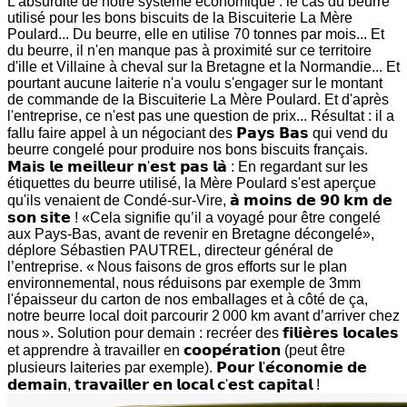
L'absurdité de notre système économique : le cas du beurre
utilisé pour les bons biscuits de la Biscuiterie La Mère
Poulard... Du beurre, elle en utilise 70 tonnes par mois... Et
du beurre, il n'en manque pas à proximité sur ce territoire
d'ille et Villaine à cheval sur la Bretagne et la Normandie... Et
pourtant aucune laiterie n'a voulu s'engager sur le montant
de commande de la Biscuiterie La Mère Poulard. Et d'après
l'entreprise, ce n'est pas une question de prix... Résultat : il a
fallu faire appel à un négociant des 𝗣𝗮𝘆𝘀 𝗕𝗮𝘀 qui vend du
beurre congelé pour produire nos bons biscuits français.
𝗠𝗮𝗶𝘀 𝗹𝗲 𝗺𝗲𝗶𝗹𝗹𝗲𝘂𝗿 𝗻'𝗲𝘀𝘁 𝗽𝗮𝘀 𝗹𝗮̀ : En regardant sur les
étiquettes du beurre utilisé, la Mère Poulard s'est aperçue
qu'ils venaient de Condé-sur-Vire, 𝗮̀ 𝗺𝗼𝗶𝗻𝘀 𝗱𝗲 𝟵𝟬 𝗸𝗺 𝗱𝗲
𝘀𝗼𝗻 𝘀𝗶𝘁𝗲 ! «Cela signifie qu’il a voyagé pour être congelé
aux Pays-Bas, avant de revenir en Bretagne décongelé»,
déplore Sébastien PAUTREL, directeur général de
l’entreprise. « Nous faisons de gros efforts sur le plan
environnemental, nous réduisons par exemple de 3mm
l'épaisseur du carton de nos emballages et à côté de ça,
notre beurre local doit parcourir 2 000 km avant d’arriver chez
nous ». Solution pour demain : recréer des 𝗳𝗶𝗹𝗶𝗲̀𝗿𝗲𝘀 𝗹𝗼𝗰𝗮𝗹𝗲𝘀
et apprendre à travailler en 𝗰𝗼𝗼𝗽𝗲́𝗿𝗮𝘁𝗶𝗼𝗻 (peut être
plusieurs laiteries par exemple). 𝗣𝗼𝘂𝗿 𝗹'𝗲́𝗰𝗼𝗻𝗼𝗺𝗶𝗲 𝗱𝗲
𝗱𝗲𝗺𝗮𝗶𝗻, 𝘁𝗿𝗮𝘃𝗮𝗶𝗹𝗹𝗲𝗿 𝗲𝗻 𝗹𝗼𝗰𝗮𝗹 𝗰'𝗲𝘀𝘁 𝗰𝗮𝗽𝗶𝘁𝗮𝗹 !