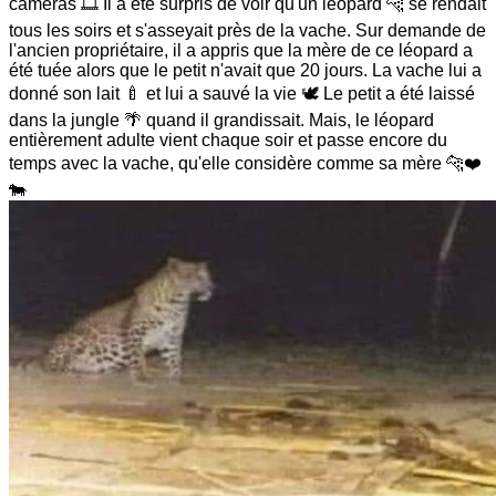
caméras 🎞️ Il a été surpris de voir qu'un léopard 🐆 se rendait
tous les soirs et s'asseyait près de la vache. Sur demande de
l'ancien propriétaire, il a appris que la mère de ce léopard a
été tuée alors que le petit n'avait que 20 jours. La vache lui a
donné son lait 🍼 et lui a sauvé la vie 🕊️ Le petit a été laissé
dans la jungle 🌴 quand il grandissait. Mais, le léopard
entièrement adulte vient chaque soir et passe encore du
temps avec la vache, qu'elle considère comme sa mère 🐆❤️
🐄