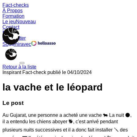
Fact-checks
À Propos
Formation
Le jeu
Nouveau
Contact
Memes
Newsletter
Soutenir
avec
Retour à la liste
Inspirant
Fact-check publié le
04/10/2024
la vache et le léopard
Le post
Au Gujarat, une personne a acheté une vache 🐄 La nuit 🌑,
il a entendu les chiens aboyer 🐕, c'est arrivé pendant
plusieurs nuits successives et il a donc fait installer 🪛 des