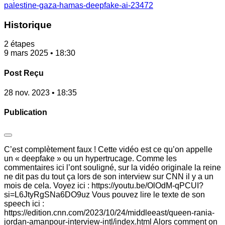
palestine-gaza-hamas-deepfake-ai-23472
Historique
2 étapes
9 mars 2025 • 18:30
Post Reçu
28 nov. 2023 • 18:35
Publication
C’est complètement faux ! Cette vidéo est ce qu’on appelle
un « deepfake » ou un hypertrucage. Comme les
commentaires ici l’ont souligné, sur la vidéo originale la reine
ne dit pas du tout ça lors de son interview sur CNN il y a un
mois de cela. Voyez ici : https://youtu.be/OlOdM-qPCUI?
si=L6JtyRgSNa6DO9uz Vous pouvez lire le texte de son
speech ici :
https://edition.cnn.com/2023/10/24/middleeast/queen-rania-
jordan-amanpour-interview-intl/index.html Alors comment on