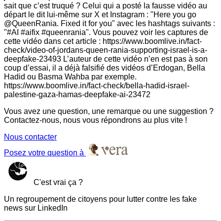
sait que c’est truqué ? Celui qui a posté la fausse vidéo au
départ le dit lui-même sur X et Instagram : "Here you go
@QueenRania. Fixed it for you" avec les hashtags suivants :
"#AI #aifix #queenrania". Vous pouvez voir les captures de
cette vidéo dans cet article : https://www.boomlive.in/fact-
check/video-of-jordans-queen-rania-supporting-israel-is-a-
deepfake-23493 L’auteur de cette vidéo n’en est pas à son
coup d’essai, il a déjà falsifié des vidéos d’Erdogan, Bella
Hadid ou Basma Wahba par exemple.
https://www.boomlive.in/fact-check/bella-hadid-israel-
palestine-gaza-hamas-deepfake-ai-23472
Vous avez une question, une remarque ou une suggestion ?
Contactez-nous, nous vous répondrons au plus vite !
Nous contacter
Posez votre question à
C'est vrai ça ?
Un regroupement de citoyens pour lutter contre les fake
news sur LinkedIn