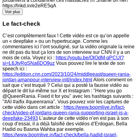
jordaniens à condamner ces massacres !!!! Shame on her!
https://lnkd.in/e2eRE5qA
Voir plus
Le fact-check
C’est complètement faux ! Cette vidéo est ce qu’on appelle
un « deepfake » ou un hypertrucage. Comme les
commentaires ici l’ont souligné, sur la vidéo originale la reine
ne dit pas du tout ça lors de son interview sur CNN il y a un
mois de cela. Voyez ici :
https://youtu.be/OlOdM-qPCUI?
si=L6JtyRgSNa6DO9uz
Vous pouvez lire le texte de son
speech ici :
https://edition.cnn.com/2023/10/24/middleeast/queen-rania-
jordan-amanpour-interview-intl/index.html
Alors comment on
sait que c’est truqué ? Celui qui a posté la fausse vidéo au
départ le dit lui-même sur X et Instagram : "Here you go
@QueenRania. Fixed it for you" avec les hashtags suivants :
"#AI #aifix #queenrania". Vous pouvez voir les captures de
cette vidéo dans cet article :
https://www.boomlive.in/fact-
check/video-of-jordans-queen-rania-supporting-israel-is-a-
deepfake-23493
L’auteur de cette vidéo n’en est pas à son
coup d’essai, il a déjà falsifié des vidéos d’Erdogan, Bella
Hadid ou Basma Wahba par exemple.
https://www.boomlive.in/fact-check/bella-hadid-israel-