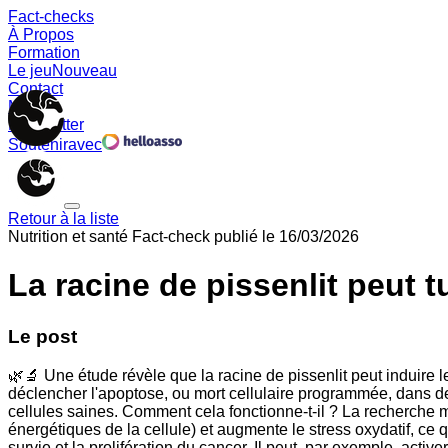
Fact-checks
À Propos
Formation
Le jeu
Nouveau
Contact
Memes
Newsletter
Soutenir
avec
Retour à la liste
Nutrition et santé
Fact-check publié le
16/03/2026
La racine de pissenlit peut t
Le post
🌿🔬 Une étude révèle que la racine de pissenlit peut induire 
déclencher l'apoptose, ou mort cellulaire programmée, dans de
cellules saines. Comment cela fonctionne-t-il ? La recherche m
énergétiques de la cellule) et augmente le stress oxydatif, ce q
survie et la prolifération du cancer. Il peut, par exemple, act