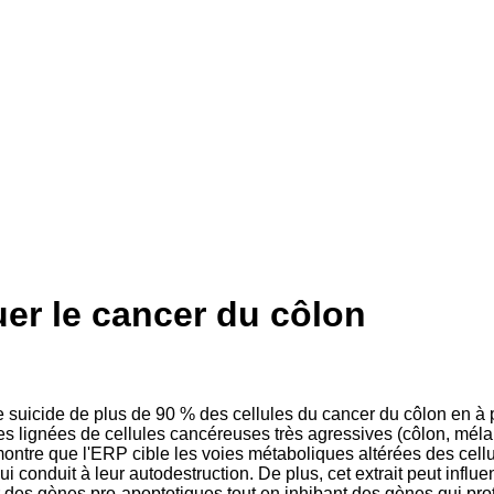
uer le cancer du côlon
le suicide de plus de 90 % des cellules du cancer du côlon en à 
s lignées de cellules cancéreuses très agressives (côlon, mélan
ontre que l'ERP cible les voies métaboliques altérées des cellu
ui conduit à leur autodestruction. De plus, cet extrait peut infl
iver des gènes pro-apoptotiques tout en inhibant des gènes qui pr