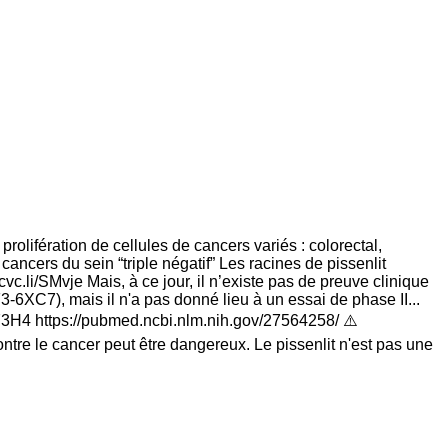
rolifération de cellules de cancers variés : colorectal,
ancers du sein “triple négatif” Les racines de pissenlit
vc.li/SMvje Mais, à ce jour, il n’existe pas de preuve clinique
-6XC7), mais il n'a pas donné lieu à un essai de phase II...
3773H4 https://pubmed.ncbi.nlm.nih.gov/27564258/ ⚠️
tre le cancer peut être dangereux. Le pissenlit n'est pas une