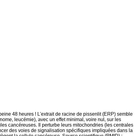
peine 48 heures ! L'extrait de racine de pissenlit (ERP) semble
ome, leucémie), avec un effet minimal, voire nul, sur les
les cancéreuses. Il perturbe leurs mitochondries (les centrales
uencer des voies de signalisation spécifiques impliquées dans la
otègent la cellule cancéreuse. Source scientifique (PMID) :