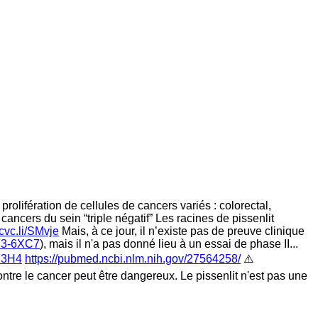
rolifération de cellules de cancers variés : colorectal,
ancers du sein “triple négatif” Les racines de pissenlit
/cvc.li/SMvje
Mais, à ce jour, il n’existe pas de preuve clinique
XF3-6XC7
), mais il n'a pas donné lieu à un essai de phase II...
773H4
https://pubmed.ncbi.nlm.nih.gov/27564258/
⚠️
tre le cancer peut être dangereux. Le pissenlit n'est pas une