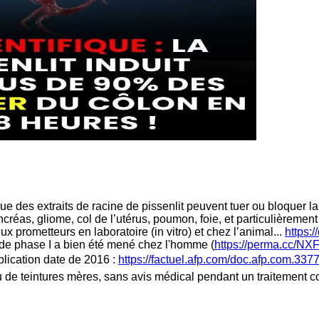
 des extraits de racine de pissenlit peuvent tuer ou bloquer la p
as, gliome, col de l’utérus, poumon, foie, et particulièrement c
 prometteurs en laboratoire (in vitro) et chez l’animal...
https:/
e de phase I a bien été mené chez l'homme (
https://perma.cc/N
blication date de 2016 :
https://factuel.afp.com/doc.afp.com.33
 de teintures mères, sans avis médical pendant un traitement con