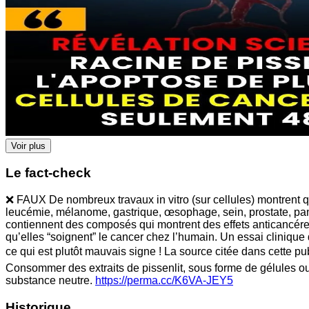
Voir plus
Le fact-check
❌ FAUX De nombreux travaux in vitro (sur cellules) montrent que
leucémie, mélanome, gastrique, œsophage, sein, prostate, pancré
contiennent des composés qui montrent des effets anticancéreux
qu’elles “soignent” le cancer chez l’humain. Un essai cliniqu
ce qui est plutôt mauvais signe ! La source citée dans cette pu
Consommer des extraits de pissenlit, sous forme de gélules ou
substance neutre.
https://perma.cc/K6VA-JEY5
Historique