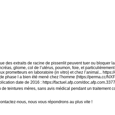
 des extraits de racine de pissenlit peuvent tuer ou bloquer la p
as, gliome, col de l’utérus, poumon, foie, et particulièrement c
rometteurs en laboratoire (in vitro) et chez l’animal... https://c
 de phase I a bien été mené chez l'homme (https://perma.cc/NXF3
ublication date de 2016 : https://factuel.afp.com/doc.afp.com.3
 de teintures mères, sans avis médical pendant un traitement con
ntactez-nous, nous vous répondrons au plus vite !