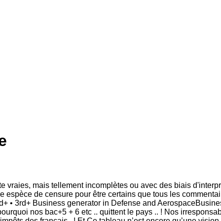
e
e vraies, mais tellement incomplètes ou avec des biais d'inter
une espèce de censure pour être certains que tous les commentaire
d+ • 3rd+ Business generator in Defense and AerospaceBusines
pourquoi nos bac+5 + 6 etc .. quittent le pays .. ! Nos irrespo
mpôts des français.. ! Et Ce tableau n’est encore qu’une vision p