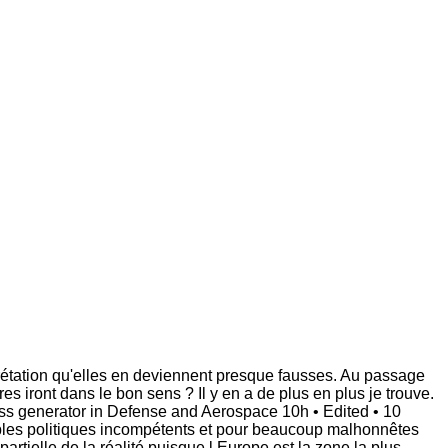
prétation qu'elles en deviennent presque fausses. Au passage
s iront dans le bon sens ? Il y en a de plus en plus je trouve.
s generator in Defense and Aerospace 10h • Edited • 10
nsables politiques incompétents et pour beaucoup malhonnêtes
artielle de la réalité puisque l Europe est la zone la plus