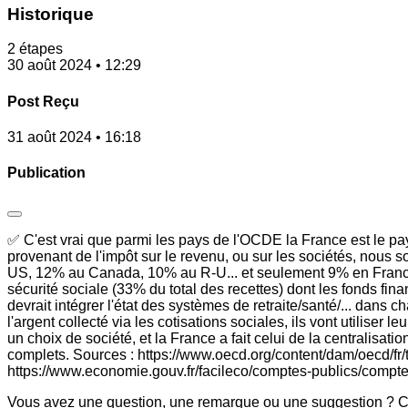
Historique
2 étapes
30 août 2024 • 12:29
Post Reçu
31 août 2024 • 16:18
Publication
✅ C'est vrai que parmi les pays de l'OCDE la France est le pays 
provenant de l'impôt sur le revenu, ou sur les sociétés, nous
US, 12% au Canada, 10% au R-U... et seulement 9% en France, 
sécurité sociale (33% du total des recettes) dont les fonds fin
devrait intégrer l'état des systèmes de retraite/santé/... dans 
l'argent collecté via les cotisations sociales, ils vont utilise
un choix de société, et la France a fait celui de la centralisat
complets. Sources : https://www.oecd.org/content/dam/oecd/fr/
https://www.economie.gouv.fr/facileco/comptes-publics/compte
Vous avez une question, une remarque ou une suggestion ? Co