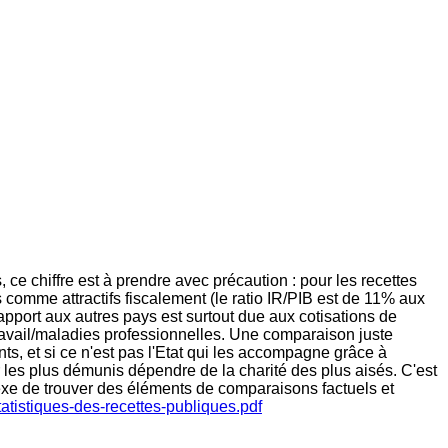
 ce chiffre est à prendre avec précaution : pour les recettes
comme attractifs fiscalement (le ratio IR/PIB est de 11% aux
port aux autres pays est surtout due aux cotisations de
e travail/maladies professionnelles. Une comparaison juste
nts, et si ce n'est pas l'Etat qui les accompagne grâce à
our les plus démunis dépendre de la charité des plus aisés. C'est
mplexe de trouver des éléments de comparaisons factuels et
atistiques-des-recettes-publiques.pdf