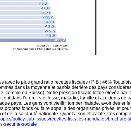
avec le plus grand ratio recettes fiscales / PIB : 46% Toutefois,
 sommes dans la moyenne et parfois derrière des pays considérés 
comme en Suisse). Notre pression fiscale totale élevée par rap
ancent dans l'ordre : vieillesse, maladie, famille et accidents d
chaque pays. Les gens vont vieillir, tomber malade, avoir des enfa
r leurs propres fonds ou faire appel à des organismes privés, et p
ion et de la solidarité nationale. Quant à son efficacité, très co
topics/policy-sub-issues/recettes-fiscales-mondiales/brochure-st
s-securite-sociale