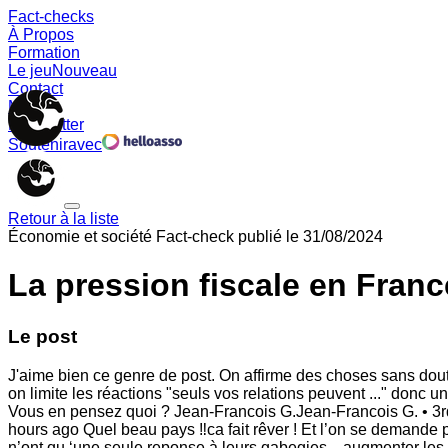
Fact-checks
À Propos
Formation
Le jeu
Nouveau
Contact
Memes
Newsletter
Soutenir
avec
Retour à la liste
Économie et société
Fact-check publié le
31/08/2024
La pression fiscale en Franc
Le post
J'aime bien ce genre de post. On affirme des choses sans dout
on limite les réactions "seuls vos relations peuvent ..." donc 
Vous en pensez quoi ? Jean-Francois G.Jean-Francois G. • 3r
hours ago Quel beau pays ‼️ca fait rêver ! Et l’on se demande 
n’ont qu ‘une seule reponse à leurs gabegies .. augmenter les i