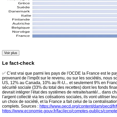
Voir plus
Le fact-check
✅ C'est vrai que parmi les pays de l'OCDE la France est le pays 
provenant de l'impôt sur le revenu, ou sur les sociétés, nous
US, 12% au Canada, 10% au R-U... et seulement 9% en France, 
sécurité sociale (33% du total des recettes) dont les fonds fin
devrait intégrer l'état des systèmes de retraite/santé/... dans 
l'argent collecté via les cotisations sociales, ils vont utilise
un choix de société, et la France a fait celui de la centralisat
complets. Sources :
https://www.oecd.org/content/dam/oecd/fr/
https://www.economie.gouv.fr/facileco/comptes-publics/compte