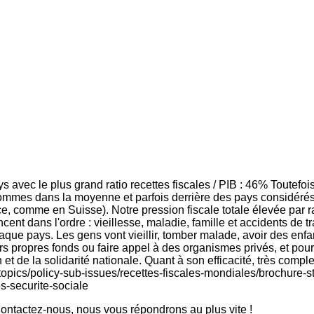
avec le plus grand ratio recettes fiscales / PIB : 46% Toutefois,
 sommes dans la moyenne et parfois derrière des pays considérés 
comme en Suisse). Notre pression fiscale totale élevée par rap
ancent dans l'ordre : vieillesse, maladie, famille et accidents d
chaque pays. Les gens vont vieillir, tomber malade, avoir des enfa
r leurs propres fonds ou faire appel à des organismes privés, et p
ion et de la solidarité nationale. Quant à son efficacité, très co
topics/policy-sub-issues/recettes-fiscales-mondiales/brochure-st
s-securite-sociale
ntactez-nous, nous vous répondrons au plus vite !