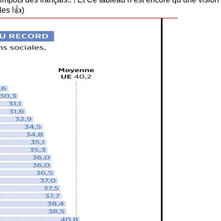
les !👍)