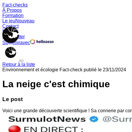
Fact-checks
À Propos
Formation
Le jeu
Nouveau
Contact
Memes
Newsletter
Soutenir
avec
Retour à la liste
Environnement et écologie
Fact-check publié le
23/11/2024
La neige c'est chimique
Le post
Voici une grande découverte scientifique ! Sa connerie par cont