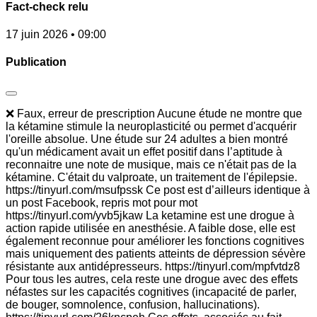
Fact-check relu
17 juin 2026 • 09:00
Publication
❌ Faux, erreur de prescription Aucune étude ne montre que
la kétamine stimule la neuroplasticité ou permet d'acquérir
l'oreille absolue. Une étude sur 24 adultes a bien montré
qu'un médicament avait un effet positif dans l’aptitude à
reconnaitre une note de musique, mais ce n'était pas de la
kétamine. C'était du valproate, un traitement de l'épilepsie.
https://tinyurl.com/msufpssk Ce post est d’ailleurs identique à
un post Facebook, repris mot pour mot
https://tinyurl.com/yvb5jkaw La ketamine est une drogue à
action rapide utilisée en anesthésie. A faible dose, elle est
également reconnue pour améliorer les fonctions cognitives
mais uniquement des patients atteints de dépression sévère
résistante aux antidépresseurs. https://tinyurl.com/mpfvtdz8
Pour tous les autres, cela reste une drogue avec des effets
néfastes sur les capacités cognitives (incapacité de parler,
de bouger, somnolence, confusion, hallucinations).