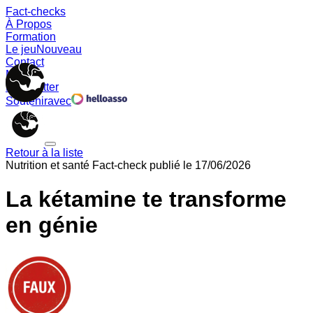
Fact-checks
À Propos
Formation
Le jeu
Nouveau
Contact
Memes
Newsletter
Soutenir
avec
Retour à la liste
Nutrition et santé
Fact-check publié le
17/06/2026
La kétamine te transforme
en génie