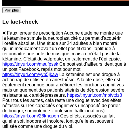
Voir plus
Le fact-check
❌ Faux, erreur de prescription Aucune étude ne montre que
la kétamine stimule la neuroplasticité ou permet d'acquérir
l'oreille absolue. Une étude sur 24 adultes a bien montré
qu'un médicament avait un effet positif dans l’aptitude à
reconnaitre une note de musique, mais ce n'était pas de la
kétamine. C'était du valproate, un traitement de l'épilepsie.
https://tinyurl.com/msufpssk
Ce post est d’ailleurs identique à
un post Facebook, repris mot pour mot
https://tinyurl.com/yvb5jkaw
La ketamine est une drogue à
action rapide utilisée en anesthésie. A faible dose, elle est
également reconnue pour améliorer les fonctions cognitives
mais uniquement des patients atteints de dépression sévère
résistante aux antidépresseurs.
https://tinyurl.com/mpfvtdz8
Pour tous les autres, cela reste une drogue avec des effets
néfastes sur les capacités cognitives (incapacité de parler,
de bouger, somnolence, confusion, hallucinations).
https://tinyurl.com/26kncpeh
Ces effets, associés au fait
qu’elle soit inodore et incolore, font qu’elle est souvent
utilisée comme une drogue du viol.