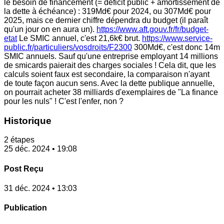
le besoin de financement (= déficit public + amortissement de
la dette à échéance) : 319Md€ pour 2024, ou 307Md€ pour
2025, mais ce dernier chiffre dépendra du budget (il paraît
qu'un jour on en aura un).
https://www.aft.gouv.fr/fr/budget-
etat
Le SMIC annuel, c'est 21,6k€ brut.
https://www.service-
public.fr/particuliers/vosdroits/F2300
300Md€, c'est donc 14m
SMIC annuels. Sauf qu'une entreprise employant 14 millions
de smicards paierait des charges sociales ! Cela dit, que les
calculs soient faux est secondaire, la comparaison n'ayant
de toute façon aucun sens. Avec la dette publique annuelle,
on pourrait acheter 38 milliards d'exemplaires de "La finance
pour les nuls" ! C'est l'enfer, non ?
Historique
2 étapes
25 déc. 2024 • 19:08
Post Reçu
31 déc. 2024 • 13:03
Publication