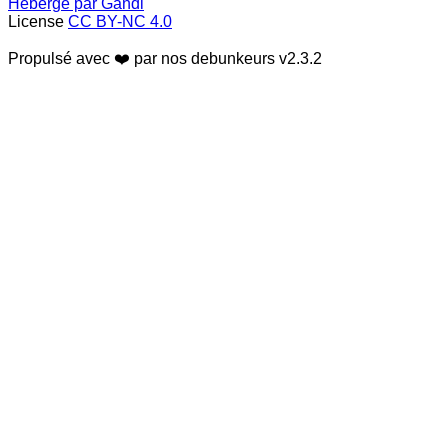
Hébergé par Gandi
License
CC BY-NC 4.0
Propulsé avec ❤️ par nos debunkeurs
v2.3.2