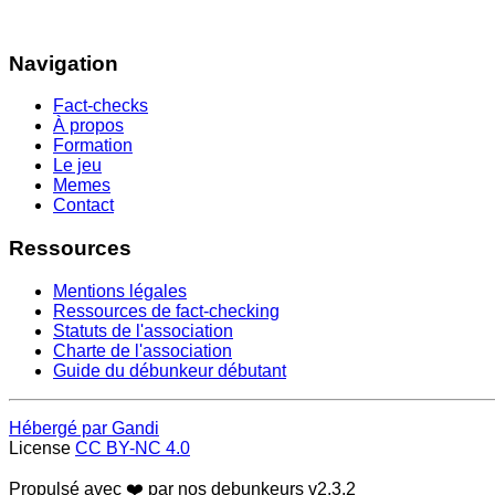
Navigation
Fact-checks
À propos
Formation
Le jeu
Memes
Contact
Ressources
Mentions légales
Ressources de fact-checking
Statuts de l'association
Charte de l'association
Guide du débunkeur débutant
Hébergé par Gandi
License
CC BY-NC 4.0
Propulsé avec ❤️ par nos debunkeurs
v2.3.2