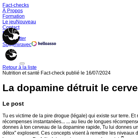
Fact-checks
À Propos
Formation
Le jeu
Nouveau
Contact
Memes
Newsletter
Soutenir
avec
Retour à la liste
Nutrition et santé
Fact-check publié le
16/07/2024
La dopamine détruit le cerv
Le post
Tu es victime de la pire drogue (légale) qui existe sur terre. E
récompenses instantanées... ... au lieu de longues récompenses lentes. 𝗘
donnes à ton cerveau de la dopamine rapide, Tu lui donnes un
détox” explosent. Ces concepts visent à remettre les niveaux de dopam