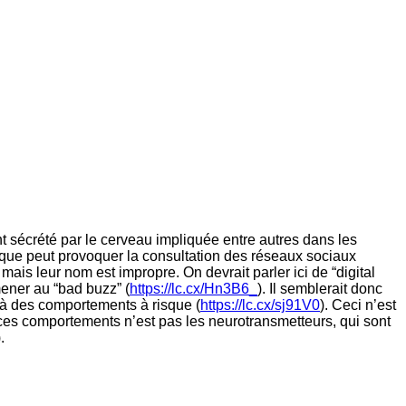
 sécrété par le cerveau impliquée entre autres dans les
 que peut provoquer la consultation des réseaux sociaux
 mais leur nom est impropre. On devrait parler ici de “digital
ener au “bad buzz” (
https://lc.cx/Hn3B6_
). Il semblerait donc
 à des comportements à risque (
https://lc.cx/sj91V0
). Ceci n’est
 ces comportements n’est pas les neurotransmetteurs, qui sont
).