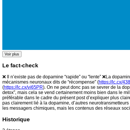
Voir plus
Le fact-check
❌ Il n’existe pas de dopamine “rapide” ou “lente” ❌La dopami
mécanismes neuronaux dits de “récompense” (
https://lc.cx/4
(
https://lc.cx/vi65PR
). On ne peut donc pas se sevrer de la dop
detox”, mais cela se vend certainement moins bien dans le mil
préférable dans le cadre du présent post d’expliquer plus cla
pas clairement lié à la dopamine, d’autres neurotransmetteurs
les messagers chimiques, mais les contenus des réseaux soci
Historique