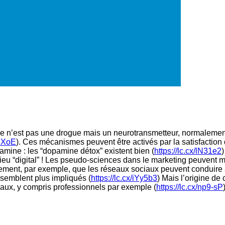
ne n’est pas une drogue mais un neurotransmetteur, normalement
38XoE
). Ces mécanismes peuvent être activés par la satisfaction
amine : les “dopamine détox” existent bien (
https://lc.cx/lN31e2
)
ieu “digital” ! Les pseudo-sciences dans le marketing peuvent m
irement, par exemple, que les réseaux sociaux peuvent conduire
 semblent plus impliqués (
https://lc.cx/iYy5b3
) Mais l’origine de
aux, y compris professionnels par exemple (
https://lc.cx/np9-sP