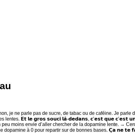
eau
t non, je ne parle pas de sucre, de tabac ou de caféine. Je parle
 𝗹𝗲 𝗴𝗿𝗼𝘀 𝘀𝗼𝘂𝗰𝗶 𝗹𝗮̀-𝗱𝗲𝗱𝗮𝗻𝘀, 𝗰’𝗲𝘀𝘁 𝗾𝘂𝗲 𝗰’𝗲𝘀𝘁 𝘂
 peu moins envie d’aller chercher de la dopamine lente. → Cerc
ine à 0 pour repartir sur de bonnes bases. 𝗖̧𝗮 𝗻𝗲 𝘁𝗲 𝗳𝗮𝗶𝘁 𝗽