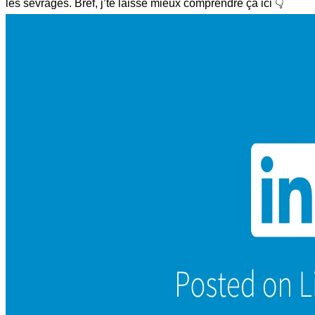
les sevrages. Bref, j’te laisse mieux comprendre ça ici 👇