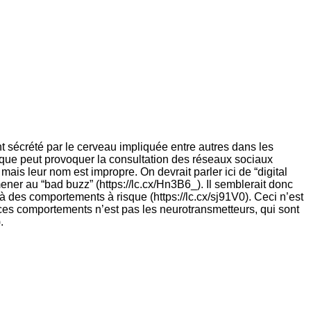
 sécrété par le cerveau impliquée entre autres dans les
que peut provoquer la consultation des réseaux sociaux
mais leur nom est impropre. On devrait parler ici de “digital
ner au “bad buzz” (https://lc.cx/Hn3B6_). Il semblerait donc
 des comportements à risque (https://lc.cx/sj91V0). Ceci n’est
e ces comportements n’est pas les neurotransmetteurs, qui sont
.