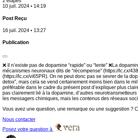
2 étapes
10 juil. 2024 • 14:19
Post Reçu
16 juil. 2024 • 13:27
Publication
❌ Il n’existe pas de dopamine “rapide” ou “lente” ❌La dopami
mécanismes neuronaux dits de “récompense” (https://lc.cx/438
(https://lc.cx/vi65PR). On ne peut donc pas se sevrer de la dopa
detox”, mais cela se vend certainement moins bien dans le mili
préférable dans le cadre du présent post d’expliquer plus clai
pas clairement lié à la dopamine, d’autres neurotransmetteurs 
les messagers chimiques, mais les contenus des réseaux sociau
Vous avez une question, une remarque ou une suggestion ? Co
Nous contacter
Posez votre question à