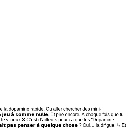
 de la dopamine rapide. Ou aller chercher des mini-
𝗻 𝗷𝗲𝘂 𝗮̀ 𝘀𝗼𝗺𝗺𝗲 𝗻𝘂𝗹𝗹𝗲. Et pire encore. À chaque fois que tu
le vicieux ❌ C’est d’ailleurs pour ça que les “Dopamine
𝘀 𝗽𝗲𝗻𝘀𝗲𝗿 𝗮̀ 𝗾𝘂𝗲𝗹𝗾𝘂𝗲 𝗰𝗵𝗼𝘀𝗲 ? Oui… la dr*gue. ↳ Et