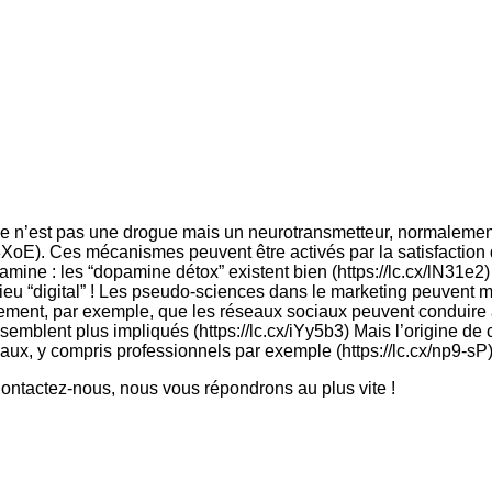
ne n’est pas une drogue mais un neurotransmetteur, normalement
XoE). Ces mécanismes peuvent être activés par la satisfaction 
mine : les “dopamine détox” existent bien (https://lc.cx/lN31e2) 
eu “digital” ! Les pseudo-sciences dans le marketing peuvent me
rement, par exemple, que les réseaux sociaux peuvent conduire à
semblent plus impliqués (https://lc.cx/iYy5b3) Mais l’origine d
x, y compris professionnels par exemple (https://lc.cx/np9-sP)
ntactez-nous, nous vous répondrons au plus vite !