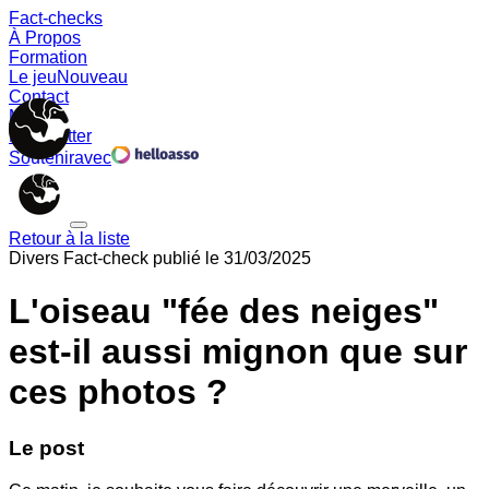
Fact-checks
À Propos
Formation
Le jeu
Nouveau
Contact
Memes
Newsletter
Soutenir
avec
Retour à la liste
Divers
Fact-check publié le
31/03/2025
L'oiseau "fée des neiges"
est-il aussi mignon que sur
ces photos ?
Le post