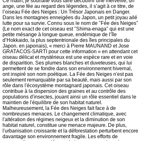
Ce matin, je souhaite vous faire découvrir une merveille, un
ange, une fée au regard des légendes, il s’agit à ce titre, de
l’oiseau Fée des Neiges : Un Trésor Japonais en Danger.
Dans les montagnes enneigées du Japon, un petit joyau ailé
lutte pour sa survie. Connu sous le nom de "Fée des Neiges"
(Le nom exact de cet oiseau est "Shima-enaga" qui est une
petite mésange à longue queue, endémique de l’île
d’Hokkaido, la plus septentrionale des îles principales du
Japon. en japonais), « merci à Pierre MAUNAND et Jose
GRATACOS-SARTI pour cette information » en attendant cet
oiseau délicat et mystérieux est une espèce rare et en voie
de disparition. Ses plumes blanches et duveteuses, qui lui
permettent de se fondre dans son environnement hivernal,
ont inspiré son nom poétique. La Fée des Neiges n'est pas
seulement remarquable par sa beauté, mais aussi par son
rôle dans l'écosystème montagnard japonais. Cet oiseau
contribue à la dispersion des graines et au contrôle des
populations d'insectes, jouant ainsi un rôle essentiel dans le
maintien de l'équilibre de son habitat naturel.
Malheureusement, la Fée des Neiges fait face à de
nombreuses menaces. Le changement climatique, avec
l'altération des régimes neigeux et la diminution de son
habitat naturel, constitue une menace majeure. De plus,
l'urbanisation croissante et la déforestation perturbent encore
davantage son environnement fragile. Les efforts de