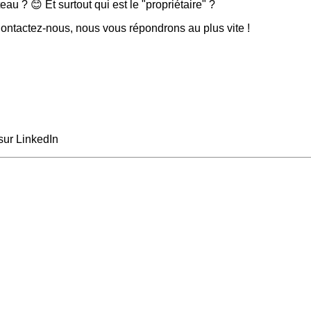
u ? 😊 Et surtout qui est le "propriétaire" ?
ntactez-nous, nous vous répondrons au plus vite !
sur LinkedIn