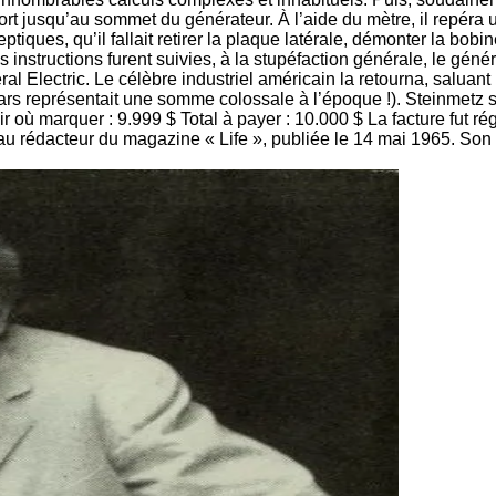
ort jusqu’au sommet du générateur. À l’aide du mètre, il repéra u
ques, qu’il fallait retirer la plaque latérale, démonter la bobine
es instructions furent suivies, à la stupéfaction générale, le gén
ral Electric. Le célèbre industriel américain la retourna, salua
llars représentait une somme colossale à l’époque !). Steinmet
oir où marquer : 9.999 $ Total à payer : 10.000 $ La facture fut ré
 au rédacteur du magazine « Life », publiée le 14 mai 1965. Son