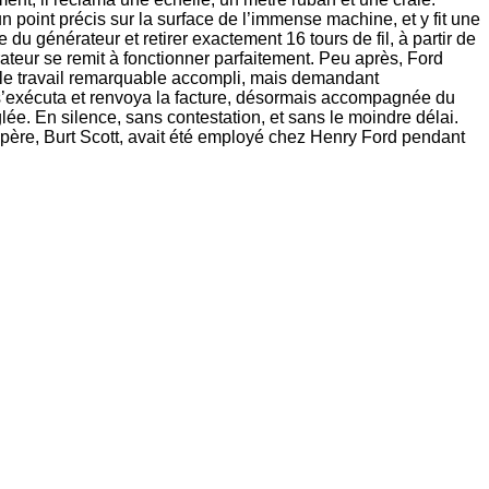
n point précis sur la surface de l’immense machine, et y fit une
 du générateur et retirer exactement 16 tours de fil, à partir de
érateur se remit à fonctionner parfaitement. Peu après, Ford
nt le travail remarquable accompli, mais demandant
z s’exécuta et renvoya la facture, désormais accompagnée du
glée. En silence, sans contestation, et sans le moindre délai.
 père, Burt Scott, avait été employé chez Henry Ford pendant