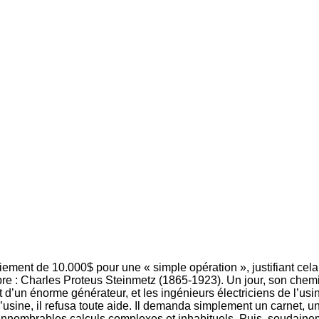
ement de 10.000$ pour une « simple opération », justifiant cela p
élèbre : Charles Proteus Steinmetz (1865-1923). Un jour, son che
’un énorme générateur, et les ingénieurs électriciens de l’usine
l’usine, il refusa toute aide. Il demanda simplement un carnet, un
 d’innombrables calculs complexes et inhabituels. Puis, soudaine