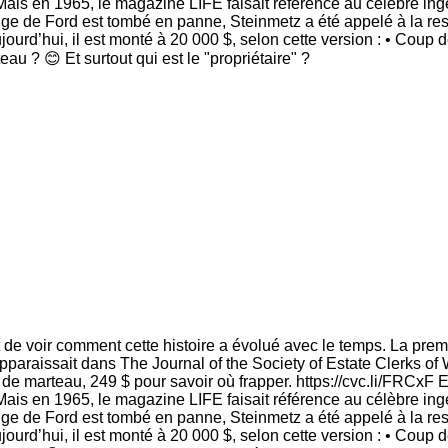
ais en 1965, le magazine LIFE faisait référence au célèbre ing
e de Ford est tombé en panne, Steinmetz a été appelé à la resco
jourd’hui, il est monté à 20 000 $, selon cette version : • Coup d
u ? 😊 Et surtout qui est le "propriétaire" ?
t de voir comment cette histoire a évolué avec le temps. La pre
lle apparaissait dans The Journal of the Society of Estate Clerks
 marteau, 249 $ pour savoir où frapper. https://cvc.li/FRCxF En
 Mais en 1965, le magazine LIFE faisait référence au célèbre in
 de Ford est tombé en panne, Steinmetz a été appelé à la rescou
aujourd’hui, il est monté à 20 000 $, selon cette version : • Coup 