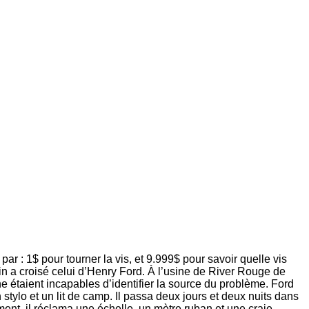
ar : 1$ pour tourner la vis, et 9.999$ pour savoir quelle vis
min a croisé celui d’Henry Ford. À l’usine de River Rouge de
 étaient incapables d’identifier la source du problème. Ford
 stylo et un lit de camp. Il passa deux jours et deux nuits dans
ment, il réclama une échelle, un mètre ruban et une craie.