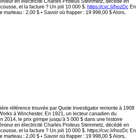
énieur en électricité Charles Proteus Steinmetz, décédé en
usse, et la facture ? Un joli 10 000 $.
https://cvc.li/hozDc
En
e marteau : 2,00 $ • Savoir où frapper : 19 998,00 $ Alors,
mière référence trouvée par Quote Investigator remonte à 1908
 of Works à Winchester. En 1921, un lecteur canadien du
 2014, le prix grimpe jusqu'à 5 000 $ dans une histoire
génieur en électricité Charles Proteus Steinmetz, décédé en
sse, et la facture ? Un joli 10 000 $. https://cvc.li/hozDc En
de marteau : 2,00 $ • Savoir où frapper : 19 998,00 $ Alors,