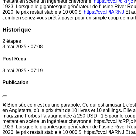
mettant en scène un ingénieur chevronné.
https://cvc.li/cRPjc
M
1923. Lorsque le gigantesque générateur de l’usine River Roug
2020, le prix restait stable à 10 000 $.
https://cvc.li/IARNJ
Et au
combien seriez-vous prêt à payer pour un simple coup de martea
Historique
2 étapes
3 mai 2025 • 07:08
Post Reçu
3 mai 2025 • 07:19
Publication
❌ Bien sûr, ce n'est qu'une parabole. Ce qui est amusant, c'es
en Angleterre, où le prix était de 10 livres et 10 shillings. E
magazine Forbes l’a augmentée à 250 USD : 1 $ pour le coup de
mettant en scène un ingénieur chevronné. https://cvc.li/cRPjc
1923. Lorsque le gigantesque générateur de l’usine River Rouge
2020, le prix restait stable à 10 000 $. https://cvc.li/IARNJ Et 