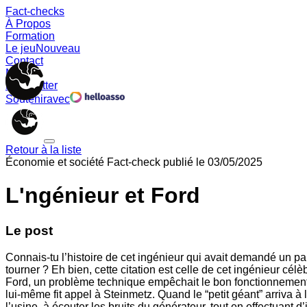
Fact-checks
À Propos
Formation
Le jeu
Nouveau
Contact
Memes
Newsletter
Soutenir
avec
Retour à la liste
Économie et société
Fact-check publié le
03/05/2025
L'ngénieur et Ford
Le post
Connais-tu l’histoire de cet ingénieur qui avait demandé un pai
tourner ? Eh bien, cette citation est celle de cet ingénieur c
Ford, un problème technique empêchait le bon fonctionnement d
lui-même fit appel à Steinmetz. Quand le “petit géant” arriva à 
l’usine, à écouter les bruits du générateur, tout en effectuant