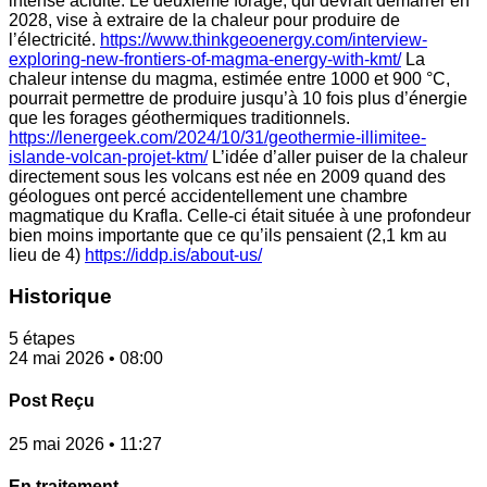
intense acidité. Le deuxième forage, qui devrait démarrer en
2028, vise à extraire de la chaleur pour produire de
l’électricité.
https://www.thinkgeoenergy.com/interview-
exploring-new-frontiers-of-magma-energy-with-kmt/
La
chaleur intense du magma, estimée entre 1000 et 900 °C,
pourrait permettre de produire jusqu’à 10 fois plus d’énergie
que les forages géothermiques traditionnels.
https://lenergeek.com/2024/10/31/geothermie-illimitee-
islande-volcan-projet-ktm/
L’idée d’aller puiser de la chaleur
directement sous les volcans est née en 2009 quand des
géologues ont percé accidentellement une chambre
magmatique du Krafla. Celle-ci était située à une profondeur
bien moins importante que ce qu’ils pensaient (2,1 km au
lieu de 4)
https://iddp.is/about-us/
Historique
5 étapes
24 mai 2026 • 08:00
Post Reçu
25 mai 2026 • 11:27
En traitement