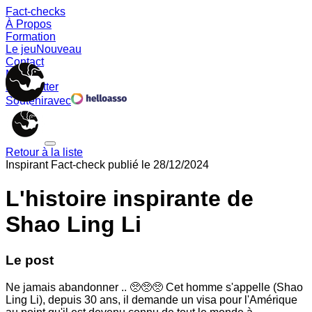
Fact-checks
À Propos
Formation
Le jeu
Nouveau
Contact
Memes
Newsletter
Soutenir
avec
Retour à la liste
Inspirant
Fact-check publié le
28/12/2024
L'histoire inspirante de
Shao Ling Li
Le post
Ne jamais abandonner .. 🥺🥺🥺 Cet homme s'appelle (Shao
Ling Li), depuis 30 ans, il demande un visa pour l'Amérique