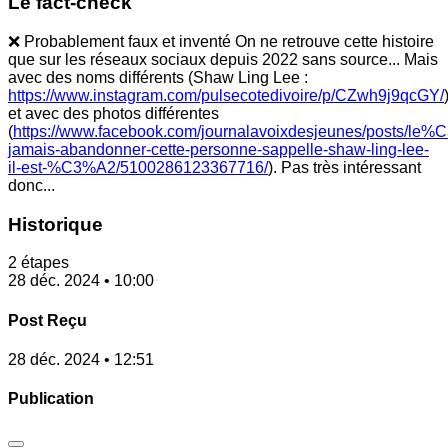
Le fact-check
❌ Probablement faux et inventé On ne retrouve cette histoire
que sur les réseaux sociaux depuis 2022 sans source... Mais
avec des noms différents (Shaw Ling Lee :
https://www.instagram.com/pulsecotedivoire/p/CZwh9j9qcGY/
et avec des photos différentes
(
https://www.facebook.com/journalavoixdesjeunes/posts/le
jamais-abandonner-cette-personne-sappelle-shaw-ling-lee-
il-est-%C3%A2/5100286123367716/
). Pas très intéressant
donc...
Historique
2 étapes
28 déc. 2024 • 10:00
Post Reçu
28 déc. 2024 • 12:51
Publication