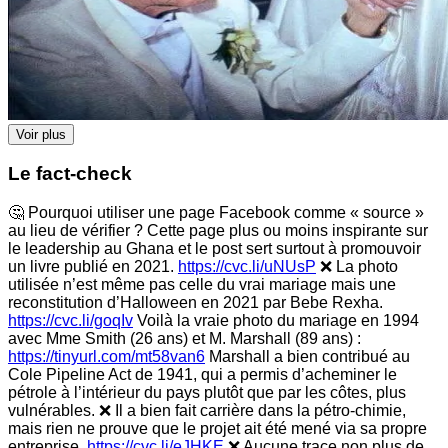
Voir plus
Le fact-check
🤔 Pourquoi utiliser une page Facebook comme « source »
au lieu de vérifier ? Cette page plus ou moins inspirante sur
le leadership au Ghana et le post sert surtout à promouvoir
un livre publié en 2021.
https://cvc.li/uNUsP
❌ La photo
utilisée n’est même pas celle du vrai mariage mais une
reconstitution d’Halloween en 2021 par Bebe Rexha.
https://cvc.li/goqIv
Voilà la vraie photo du mariage en 1994
avec Mme Smith (26 ans) et M. Marshall (89 ans) :
https://tinyurl.com/mt58van6
Marshall a bien contribué au
Cole Pipeline Act de 1941, qui a permis d’acheminer le
pétrole à l’intérieur du pays plutôt que par les côtes, plus
vulnérables. ❌ Il a bien fait carrière dans la pétro-chimie,
mais rien ne prouve que le projet ait été mené via sa propre
entreprise.
https://cvc.li/eJHKE
❌ Aucune trace non plus de