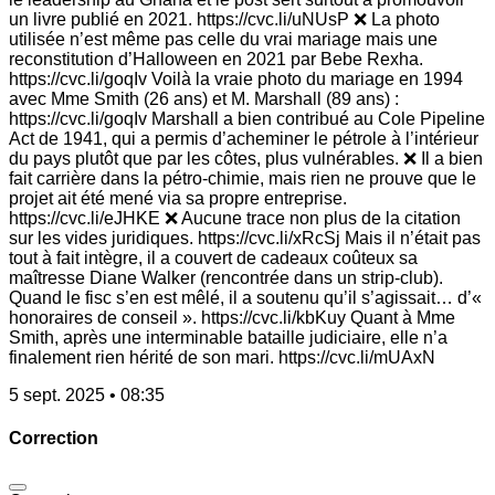
un livre publié en 2021. https://cvc.li/uNUsP ❌ La photo
utilisée n’est même pas celle du vrai mariage mais une
reconstitution d’Halloween en 2021 par Bebe Rexha.
https://cvc.li/goqIv Voilà la vraie photo du mariage en 1994
avec Mme Smith (26 ans) et M. Marshall (89 ans) :
https://cvc.li/goqIv Marshall a bien contribué au Cole Pipeline
Act de 1941, qui a permis d’acheminer le pétrole à l’intérieur
du pays plutôt que par les côtes, plus vulnérables. ❌ Il a bien
fait carrière dans la pétro-chimie, mais rien ne prouve que le
projet ait été mené via sa propre entreprise.
https://cvc.li/eJHKE ❌ Aucune trace non plus de la citation
sur les vides juridiques. https://cvc.li/xRcSj Mais il n’était pas
tout à fait intègre, il a couvert de cadeaux coûteux sa
maîtresse Diane Walker (rencontrée dans un strip-club).
Quand le fisc s’en est mêlé, il a soutenu qu’il s’agissait… d’«
honoraires de conseil ». https://cvc.li/kbKuy Quant à Mme
Smith, après une interminable bataille judiciaire, elle n’a
finalement rien hérité de son mari. https://cvc.li/mUAxN
5 sept. 2025 • 08:35
Correction