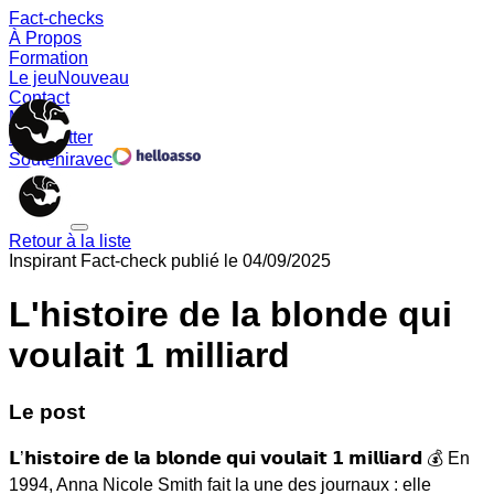
Fact-checks
À Propos
Formation
Le jeu
Nouveau
Contact
Memes
Newsletter
Soutenir
avec
Retour à la liste
Inspirant
Fact-check publié le
04/09/2025
L'histoire de la blonde qui
voulait 1 milliard
Le post
𝗟’𝗵𝗶𝘀𝘁𝗼𝗶𝗿𝗲 𝗱𝗲 𝗹𝗮 𝗯𝗹𝗼𝗻𝗱𝗲 𝗾𝘂𝗶 𝘃𝗼𝘂𝗹𝗮𝗶𝘁 𝟭 𝗺𝗶𝗹𝗹𝗶𝗮𝗿𝗱 💰 En
1994, Anna Nicole Smith fait la une des journaux : elle