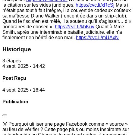
la citation sur les vides juridiques.
https://cvc.li/xRcSj
Mais il
n’était pas tout à fait intègre, il a couvert de cadeaux coûteux
sa maîtresse Diane Walker (rencontrée dans un strip-club).
Quand le fisc s’en est mêlé, il a soutenu qu’il s’agissait… d’«
honoraires de conseil ».
https://cvc.li/kbKuy
Quant à Mme
Smith, après une interminable bataille judiciaire, elle n’a
finalement rien hérité de son mari.
https://cvc.li/mUAxN
Historique
3 étapes
4 sept. 2025 • 14:42
Post Reçu
4 sept. 2025 • 16:44
Publication
🤔 Pourquoi utiliser une page Facebook comme « source »
au lieu de vérifier ? Cette page plus ou moins inspirante sur
le leadership au Ghana et le post sert surtout à promouvoir