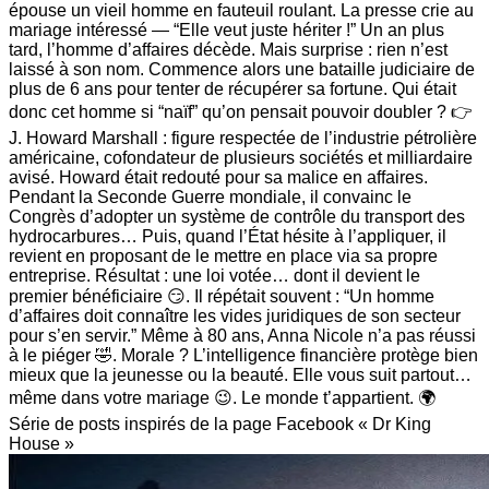
épouse un vieil homme en fauteuil roulant. La presse crie au
mariage intéressé — “Elle veut juste hériter !” Un an plus
tard, l’homme d’affaires décède. Mais surprise : rien n’est
laissé à son nom. Commence alors une bataille judiciaire de
plus de 6 ans pour tenter de récupérer sa fortune. Qui était
donc cet homme si “naïf” qu’on pensait pouvoir doubler ? 👉
J. Howard Marshall : figure respectée de l’industrie pétrolière
américaine, cofondateur de plusieurs sociétés et milliardaire
avisé. Howard était redouté pour sa malice en affaires.
Pendant la Seconde Guerre mondiale, il convainc le
Congrès d’adopter un système de contrôle du transport des
hydrocarbures… Puis, quand l’État hésite à l’appliquer, il
revient en proposant de le mettre en place via sa propre
entreprise. Résultat : une loi votée… dont il devient le
premier bénéficiaire 😏. Il répétait souvent : “Un homme
d’affaires doit connaître les vides juridiques de son secteur
pour s’en servir.” Même à 80 ans, Anna Nicole n’a pas réussi
à le piéger 🤣. Morale ? L’intelligence financière protège bien
mieux que la jeunesse ou la beauté. Elle vous suit partout…
même dans votre mariage 😉. Le monde t’appartient. 🌍
Série de posts inspirés de la page Facebook « Dr King
House »