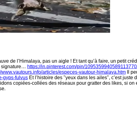
e de l’Himalaya, pas un aigle ! Et tant qu’à faire, un petit cré
sa signature…
https://in.pinterest.com/pin/1095359940589113770
://www.vautours.info/articles/especes-vautour-himalaya.htm
Il pe
ve-gyps-fulvus
Et l’histoire des "yeux dans les ailes", c’est juste
idons copiées-collées des réseaux pour gratter des likes, si on 
se.