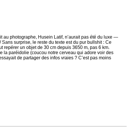
dit au photographe, Husein Latif, n’aurait pas été du luxe —
ans surprise, le reste du texte est du pur bullshit : Ce
eut repérer un objet de 30 cm depuis 3650 m, pas 6 km.
 de la paréidolie (coucou notre cerveau qui adore voir des
essayait de partager des infos vraies ? C’est pas moins