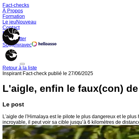
Fact-checks
À Propos
Formation
Le jeu
Nouveau
Contact
Memes
Newsletter
Soutenir
avec
Retour à la liste
Inspirant
Fact-check publié le
27/06/2025
L'aigle, enfin le faux(con) d
Le post
L'aigle de l'Himalaya est le pilote le plus dangereux et le plu
incroyable, il peut voir sa cible jusqu’à 6 kilomètres de distanc