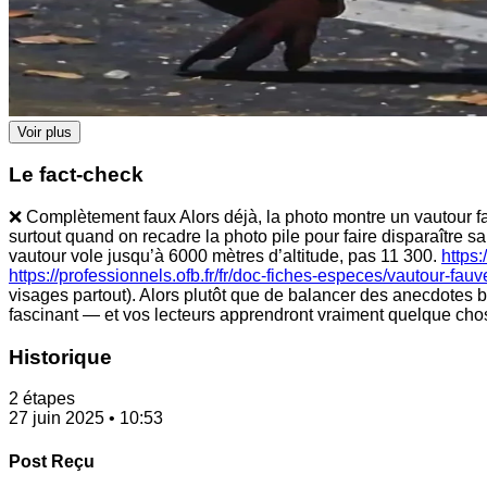
Voir plus
Le fact-check
❌ Complètement faux Alors déjà, la photo montre un vautour fauv
surtout quand on recadre la photo pile pour faire disparaître 
vautour vole jusqu’à 6000 mètres d’altitude, pas 11 300.
https
https://professionnels.ofb.fr/fr/doc-fiches-especes/vautour-fau
visages partout). Alors plutôt que de balancer des anecdotes b
fascinant — et vos lecteurs apprendront vraiment quelque cho
Historique
2 étapes
27 juin 2025 • 10:53
Post Reçu