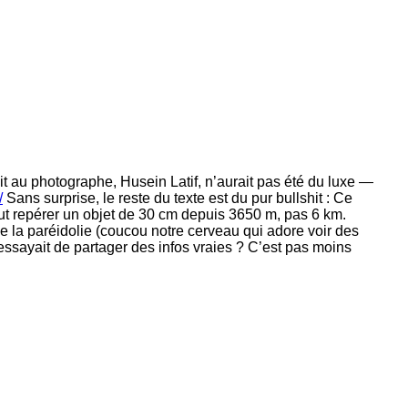
dit au photographe, Husein Latif, n’aurait pas été du luxe —
/
Sans surprise, le reste du texte est du pur bullshit : Ce
ut repérer un objet de 30 cm depuis 3650 m, pas 6 km.
 de la paréidolie (coucou notre cerveau qui adore voir des
essayait de partager des infos vraies ? C’est pas moins