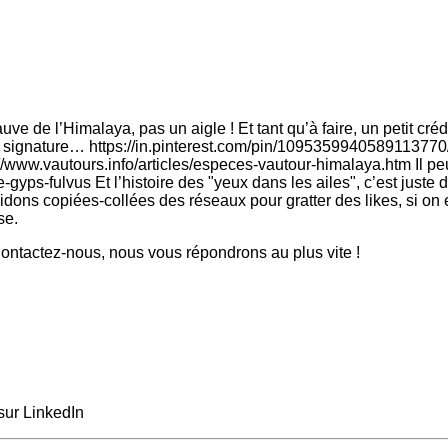
e de l’Himalaya, pas un aigle ! Et tant qu’à faire, un petit cré
a signature… https://in.pinterest.com/pin/1095359940589113770/ S
://www.vautours.info/articles/especes-vautour-himalaya.htm Il p
e-gyps-fulvus Et l’histoire des "yeux dans les ailes", c’est juste
idons copiées-collées des réseaux pour gratter des likes, si on 
se.
ntactez-nous, nous vous répondrons au plus vite !
sur LinkedIn