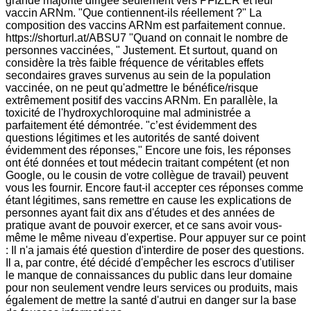
grande majorité dirigée seulement vers PFIZER et leur
vaccin ARNm. "Que contiennent-ils réellement ?" La
composition des vaccins ARNm est parfaitement connue.
https://shorturl.at/ABSU7 "Quand on connait le nombre de
personnes vaccinées, " Justement. Et surtout, quand on
considère la très faible fréquence de véritables effets
secondaires graves survenus au sein de la population
vaccinée, on ne peut qu'admettre le bénéfice/risque
extrêmement positif des vaccins ARNm. En parallèle, la
toxicité de l'hydroxychloroquine mal administrée a
parfaitement été démontrée. "c’est évidemment des
questions légitimes et les autorités de santé doivent
évidemment des réponses," Encore une fois, les réponses
ont été données et tout médecin traitant compétent (et non
Google, ou le cousin de votre collègue de travail) peuvent
vous les fournir. Encore faut-il accepter ces réponses comme
étant légitimes, sans remettre en cause les explications de
personnes ayant fait dix ans d'études et des années de
pratique avant de pouvoir exercer, et ce sans avoir vous-
même le même niveau d'expertise. Pour appuyer sur ce point
: Il n'a jamais été question d'interdire de poser des questions.
Il a, par contre, été décidé d'empêcher les escrocs d'utiliser
le manque de connaissances du public dans leur domaine
pour non seulement vendre leurs services ou produits, mais
également de mettre la santé d'autrui en danger sur la base