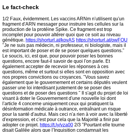
Le fact-check
1/2 Faux, évidemment. Les vaccins ARNm n'utilisent qu'un
fragment d'ARN messager pour instruire les cellules sur la
production de la protéine Spike. Ce fragment est trop
incomplet pour pouvoir altérer quoi que ce soit au niveau
génétique.
https://shorturl.at/kovAS
https://shorturl.at/owFOU
"Je ne suis pas médecin, ni professeur, ni biologiste, mais il
est important de poser et de se poser quelques questions."
Le soucis, ici, est que, pour pouvoir poser les bonnes
questions, encore faut-il savoir de quoi l'on parle. Et
également accepter de recevoir les réponses à ces
questions, même et surtout si elles sont en opposition avec
nos propres convictions ou croyances. "Vous savez
également que le gouvernement et certains députés veulent
passer une loi interdisant justement de se poser des
questions et de poser des questions " Il s'agit du projet de loi
visant à doter le Gouvernement d'une nouvelle loi dont
l'article 4 concerne uniquement ceux qui pratiquent la
désinformation médicale à outrance, entraînant un risque
pour la santé d'autrui. Mais ceci n'a rien à voir avec la liberté
d'expression, et c'est pour cela que la Majorité a finir par
adopter ce projet.
https://t.ly/vza00
2/3 "Pourtant elle tourne
disait Galilée alors que l’Inquisition condamnait les