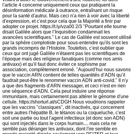
l'article 4 concerne uniquement ceux qui pratiquent la
désinformation médicale à outrance, entraînant un risque
pour la santé d'autrui. Mais ceci n'a rien à voir avec la liberté
d'expression, et c'est pour cela que la Majorité a finir par
adopter ce projet. https://t.ly/vza00 2/3 "Pourtant elle tourne
disait Galilée alors que l’Inquisition condamnait les
avancées scientifiques." Le cas de Galilée est souvent utilisé
par la sphère complotiste pour sous-entendre qu'ils sont les
grands incompris de l'Histoire. Toutefois, c'est oublier que
ceux qui ont jugé Galilée n'étaient pas les scientifiques de
l'époque mais des religieux fanatiques (comme nos amis
antivaxx) et qu'il faut donc éviter ce sophisme par
association, complètement erroné. "Aujourd’hui nous savons
que le vaccin ARN contient de telles quantités d’ADN qu’il
faudrait peut-être le renommer vaccin ADN anti-covid." Il n'y
a que des fragments d'ARN messager, et ceci n'est en rien
une séquence d'ADN. Cela peut induire une réponse
immunitaire, mais certainement pas altérer le génome d'une
cellule. https://shorturl.at/sCDGH Nous voudrions rappeler
que les vaccins "classiques", dit inactivés, qui concernent
entre autres l'hépatite B, le tétanos ou la coqueluche, c'est
soit une partie ou tout l'agent infectieux (et donc son ADN)
qui sont injectés dans le corps humain.... mais cela ne
semble pas déranger les antivaxx, dont l'ire semble en