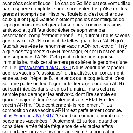
avancées scientifiques." Le cas de Galilée est souvent utilisé
par la sphère complotiste pour sous-entendre qu'ils sont les
grands incompris de l'Histoire. Toutefois, c'est oublier que
ceux qui ont jugé Galilée n'étaient pas les scientifiques de
l'époque mais des religieux fanatiques (comme nos amis
antivaxx) et qu'il faut donc éviter ce sophisme par
association, complètement erroné. "Aujourd’hui nous savons
que le vaccin ARN contient de telles quantités d’ADN qu’il
faudrait peut-être le renommer vaccin ADN anti-covid." Il n'y
a que des fragments d'ARN messager, et ceci n'est en rien
une séquence d'ADN. Cela peut induire une réponse
immunitaire, mais certainement pas altérer le génome d'une
cellule.
https://shorturl.at/sCDGH
Nous voudrions rappeler
que les vaccins "classiques", dit inactivés, qui concernent
entre autres l'hépatite B, le tétanos ou la coqueluche, c'est
soit une partie ou tout l'agent infectieux (et donc son ADN)
qui sont injectés dans le corps humain.... mais cela ne
semble pas déranger les antivaxx, dont l'ire semble en
grande majorité dirigée seulement vers PFIZER et leur
vaccin ARNm. "Que contiennent-ils réellement ?" La
composition des vaccins ARNm est parfaitement connue.
https://shorturl.at/ABSU7
"Quand on connait le nombre de
personnes vaccinées, " Justement. Et surtout, quand on
considère la très faible fréquence de véritables effets
secondaires graves survenus au sein de la population