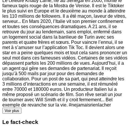
Le célèbre Khaby Lame, né au Sénégal en 2000, monte le
fameux tapis rouge de la Mostra de Venise. Il est le Tiktoker
le plus suivi en Europe et le deuxième au monde à atteindre
les 110 millions de followers. Il a été maçon, laveur de vitres,
serveur... En Mars 2020, l’Italie vit son premier confinement
et toutes ses conséquences dramatiques. A 21 ans, il se
retrouve du jour au lendemain, sans emploi, enfermé dans
un logement social dans la banlieue de Turin avec ses
parents et quatre frères et sœurs. Pour vaincre l’ennui, il se
met à s’amuser sur l’application Tik Toc. Il devient alors une
star en a peine quelques mois et tout cela sans prononcer un
seul mot dans ces fameuses vidéos. Certaines de ses vidéos
dépassent parfois les 200 millions de vues. Aujourd’hui, il a
un agent qui gère ses demandes de partenariat. Il reçoit
jusqu’à 500 mails par jour pour des demandes de
collaboration. Pour un post de sa part, qui peut atteindre les
3 millions d’interactions en une semaine, il est rémunéré
entre 70000 et 180000 euros. Un producteur Italien lui a
même proposé un scénario de film. Son rêve serait un jour
de tourner avec Will Smith et il y croit fermement... Bel
exemple de revanche sur la vie. #nejamaisrienlacher
Voir plus
Le fact-check