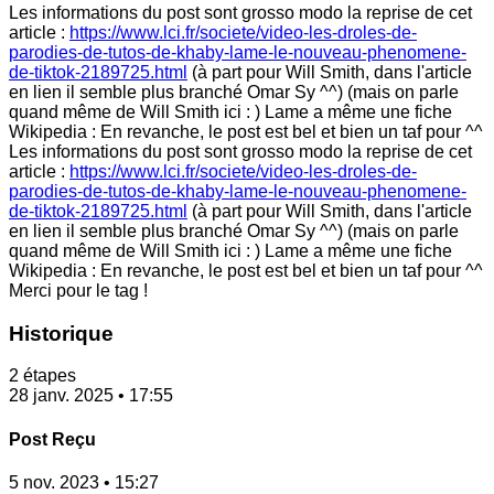
Les informations du post sont grosso modo la reprise de cet
article :
https://www.lci.fr/societe/video-les-droles-de-
parodies-de-tutos-de-khaby-lame-le-nouveau-phenomene-
de-tiktok-2189725.html
(à part pour Will Smith, dans l'article
en lien il semble plus branché Omar Sy ^^) (mais on parle
quand même de Will Smith ici : ) Lame a même une fiche
Wikipedia : En revanche, le post est bel et bien un taf pour ^^
Les informations du post sont grosso modo la reprise de cet
article :
https://www.lci.fr/societe/video-les-droles-de-
parodies-de-tutos-de-khaby-lame-le-nouveau-phenomene-
de-tiktok-2189725.html
(à part pour Will Smith, dans l'article
en lien il semble plus branché Omar Sy ^^) (mais on parle
quand même de Will Smith ici : ) Lame a même une fiche
Wikipedia : En revanche, le post est bel et bien un taf pour ^^
Merci pour le tag !
Historique
2 étapes
28 janv. 2025 • 17:55
Post Reçu
5 nov. 2023 • 15:27