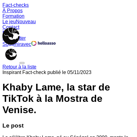
Fact-checks
À Propos
Formation
Le jeu
Nouveau
Contact
Memes
Newsletter
Soutenir
avec
Retour à la liste
Inspirant
Fact-check publié le
05/11/2023
Khaby Lame, la star de
TikTok à la Mostra de
Venise.
Le post