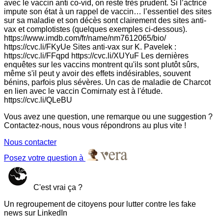
avec le vaccin anti co-vid, on reste très prudent. Si l’actrice
impute son état à un rappel de vaccin… l’essentiel des sites
sur sa maladie et son décès sont clairement des sites anti-
vax et complotistes (quelques exemples ci-dessous).
https://www.imdb.com/fr/name/nm7612065/bio/
https://cvc.li/FKyUe Sites anti-vax sur K. Pavelek :
https://cvc.li/FFqpd https://cvc.li/XUYuF Les dernières
enquêtes sur les vaccins montrent qu'ils sont plutôt sûrs,
même s'il peut y avoir des effets indésirables, souvent
bénins, parfois plus sévères. Un cas de maladie de Charcot
en lien avec le vaccin Comirnaty est à l'étude.
https://cvc.li/QLeBU
Vous avez une question, une remarque ou une suggestion ?
Contactez-nous, nous vous répondrons au plus vite !
Nous contacter
Posez votre question à
C'est vrai ça ?
Un regroupement de citoyens pour lutter contre les fake
news sur LinkedIn