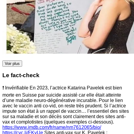
Voir plus
Le fact-check
❗ Invérifiable En 2023, l’actrice Katarina Pavelek est bien
morte en Suisse par suicide assisté car elle était atteinte
d’une maladie neuro-dégénérative incurable. Pour le lien
avec le vaccin anti co-vid, on reste très prudent. Si l’actrice
impute son état à un rappel de vaccin… l’essentiel des sites
sur sa maladie et son décès sont clairement des sites anti-
vax et complotistes (quelques exemples ci-dessous).
https://www.imdb.com/fr/name/nm7612065/bio/
https://cvc.li/FKyUe
Sites anti-vax sur K. Pavelek :