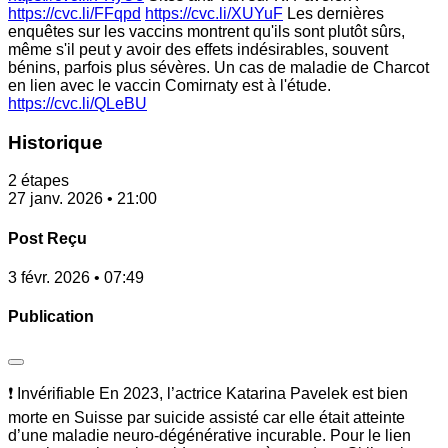
https://cvc.li/FFqpd
https://cvc.li/XUYuF
Les dernières
enquêtes sur les vaccins montrent qu'ils sont plutôt sûrs,
même s'il peut y avoir des effets indésirables, souvent
bénins, parfois plus sévères. Un cas de maladie de Charcot
en lien avec le vaccin Comirnaty est à l'étude.
https://cvc.li/QLeBU
Historique
2 étapes
27 janv. 2026 • 21:00
Post Reçu
3 févr. 2026 • 07:49
Publication
❗ Invérifiable En 2023, l’actrice Katarina Pavelek est bien
morte en Suisse par suicide assisté car elle était atteinte
d’une maladie neuro-dégénérative incurable. Pour le lien