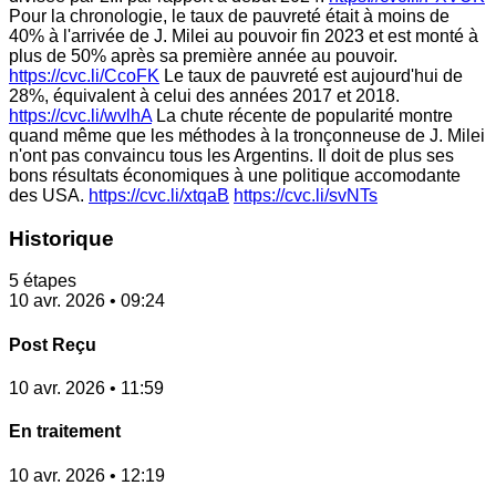
Pour la chronologie, le taux de pauvreté était à moins de
40% à l'arrivée de J. Milei au pouvoir fin 2023 et est monté à
plus de 50% après sa première année au pouvoir.
https://cvc.li/CcoFK
Le taux de pauvreté est aujourd'hui de
28%, équivalent à celui des années 2017 et 2018.
https://cvc.li/wvlhA
La chute récente de popularité montre
quand même que les méthodes à la tronçonneuse de J. Milei
n'ont pas convaincu tous les Argentins. Il doit de plus ses
bons résultats économiques à une politique accomodante
des USA.
https://cvc.li/xtqaB
https://cvc.li/svNTs
Historique
5 étapes
10 avr. 2026 • 09:24
Post Reçu
10 avr. 2026 • 11:59
En traitement
10 avr. 2026 • 12:19