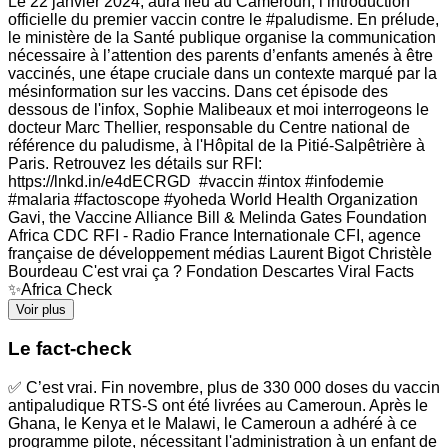
Le 22 janvier 2024, aura lieu au Cameroun, l’introduction
officielle du premier vaccin contre le #paludisme. En prélude,
le ministère de la Santé publique organise la communication
nécessaire à l’attention des parents d’enfants amenés à être
vaccinés, une étape cruciale dans un contexte marqué par la
mésinformation sur les vaccins. Dans cet épisode des
dessous de l'infox, Sophie Malibeaux et moi interrogeons le
docteur Marc Thellier, responsable du Centre national de
référence du paludisme, à l'Hôpital de la Pitié-Salpêtrière à
Paris. Retrouvez les détails sur RFI:
https://lnkd.in/e4dECRGD #vaccin #intox #infodemie
#malaria #factoscope #yoheda World Health Organization
Gavi, the Vaccine Alliance Bill & Melinda Gates Foundation
Africa CDC RFI - Radio France Internationale CFI, agence
française de développement médias Laurent Bigot Christèle
Bourdeau C'est vrai ça ? Fondation Descartes Viral Facts
✨Africa Check
Voir plus
Le fact-check
✅ C’est vrai. Fin novembre, plus de 330 000 doses du vaccin
antipaludique RTS-S ont été livrées au Cameroun. Après le
Ghana, le Kenya et le Malawi, le Cameroun a adhéré à ce
programme pilote, nécessitant l'administration à un enfant de