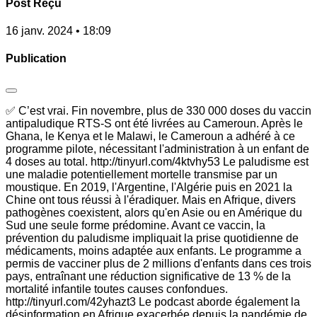
Post Reçu
16 janv. 2024 • 18:09
Publication
✅ C’est vrai. Fin novembre, plus de 330 000 doses du vaccin
antipaludique RTS-S ont été livrées au Cameroun. Après le
Ghana, le Kenya et le Malawi, le Cameroun a adhéré à ce
programme pilote, nécessitant l'administration à un enfant de
4 doses au total. http://tinyurl.com/4ktvhy53 Le paludisme est
une maladie potentiellement mortelle transmise par un
moustique. En 2019, l'Argentine, l'Algérie puis en 2021 la
Chine ont tous réussi à l'éradiquer. Mais en Afrique, divers
pathogènes coexistent, alors qu'en Asie ou en Amérique du
Sud une seule forme prédomine. Avant ce vaccin, la
prévention du paludisme impliquait la prise quotidienne de
médicaments, moins adaptée aux enfants. Le programme a
permis de vacciner plus de 2 millions d'enfants dans ces trois
pays, entraînant une réduction significative de 13 % de la
mortalité infantile toutes causes confondues.
http://tinyurl.com/42yhazt3 Le podcast aborde également la
désinformation en Afrique exacerbée depuis la pandémie de