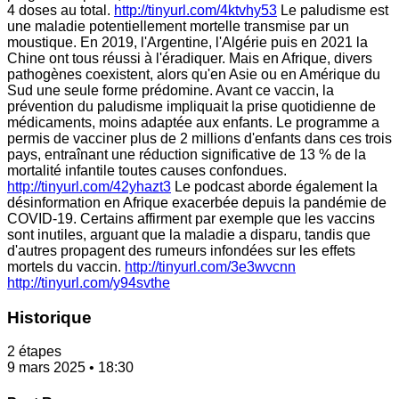
4 doses au total.
http://tinyurl.com/4ktvhy53
Le paludisme est
une maladie potentiellement mortelle transmise par un
moustique. En 2019, l'Argentine, l'Algérie puis en 2021 la
Chine ont tous réussi à l'éradiquer. Mais en Afrique, divers
pathogènes coexistent, alors qu'en Asie ou en Amérique du
Sud une seule forme prédomine. Avant ce vaccin, la
prévention du paludisme impliquait la prise quotidienne de
médicaments, moins adaptée aux enfants. Le programme a
permis de vacciner plus de 2 millions d'enfants dans ces trois
pays, entraînant une réduction significative de 13 % de la
mortalité infantile toutes causes confondues.
http://tinyurl.com/42yhazt3
Le podcast aborde également la
désinformation en Afrique exacerbée depuis la pandémie de
COVID-19. Certains affirment par exemple que les vaccins
sont inutiles, arguant que la maladie a disparu, tandis que
d'autres propagent des rumeurs infondées sur les effets
mortels du vaccin.
http://tinyurl.com/3e3wvcnn
http://tinyurl.com/y94svthe
Historique
2 étapes
9 mars 2025 • 18:30