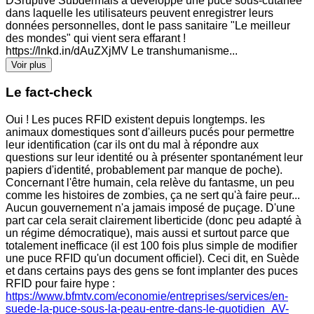
DSruptive Subdermals a développé une puce sous-cutanée
dans laquelle les utilisateurs peuvent enregistrer leurs
données personnelles, dont le pass sanitaire "Le meilleur
des mondes" qui vient sera effarant !
https://lnkd.in/dAuZXjMV Le transhumanisme...
Voir plus
Le fact-check
Oui ! Les puces RFID existent depuis longtemps. les
animaux domestiques sont d'ailleurs pucés pour permettre
leur identification (car ils ont du mal à répondre aux
questions sur leur identité ou à présenter spontanément leur
papiers d'identité, probablement par manque de poche).
Concernant l'être humain, cela relève du fantasme, un peu
comme les histoires de zombies, ça ne sert qu'à faire peur...
Aucun gouvernement n'a jamais imposé de puçage. D'une
part car cela serait clairement liberticide (donc peu adapté à
un régime démocratique), mais aussi et surtout parce que
totalement inefficace (il est 100 fois plus simple de modifier
une puce RFID qu'un document officiel). Ceci dit, en Suède
et dans certains pays des gens se font implanter des puces
RFID pour faire hype :
https://www.bfmtv.com/economie/entreprises/services/en-
suede-la-puce-sous-la-peau-entre-dans-le-quotidien_AV-