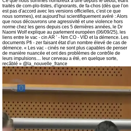
Ce que nous sommes nombreux à dire depuis le début, étant
traités de com-plo-tistes, d'ignorants, de fa-chos (dès que l'on
est pas d'accord avec les versions officielles, c'est ce que
nous sommes), est aujourd'hui scientifiquement avéré : Alors
que nous découvrons une agressivité et une violence hors
norme chez les gens depuis ces 5 dernières années, le Dr
Naomi Wolf explique au parlement européen (06/09/25), les
liens entre le vac - cin AR ' - Nm CO - VID et la démence. Les
documents Pfi - zer faisant état d'un nombre élevé de cas de
démence. « Les vac - cinés ne sont plus capables de penser
de manière nuancée et ont des problèmes de contrôle de
leurs impulsions… leur cerveau a été, en quelque sorte,
recâblé » @la_nouvelle_france