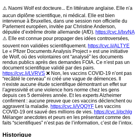
⚠️ Naomi Wolf est docteure... En littérature anglaise. Elle n'a
aucun diplôme scientifique, ni médical. Elle est bien
intervenue à Bruxelles, dans une session non officielle du
Parlement européen, invitée par Christine Anderson,
députée d’extrême droite allemande (AfD).
https://cvc.li/IxvNA
⚠️ Elle est connue pour propager des idées controversées,
souvent non validées scientifiquement.
https://cvc.li/ALTYE
Le « Pfizer Documents Analysis Project » est une initiative
de Wolf, où des volontaires ont “analysé” les documents
rendus publics après des demandes FOIA. Ce n'est pas un
document scientifique validé par des pairs.
https://cvc.li/LVRVS
❌ Non, les vaccins COVID-19 n’ont pas
“recâblé le cerveau” ni créé une vague de démences. Il
n'existe aucune étude scientifique démontrant un effet sur
l'agressivité et une violence hors norme chez les gens
depuis ces 5 dernières année. Et les experts Alzheimer
confirment : aucune preuve que ces vaccins déclenchent ou
aggravent la maladie.
https://cvc.li/VQQYF
Les vaccins
COVID-19 ont sauvé des millions de vies.
https://cvc.li/pchIg
Mélanger anecdotes et peurs en les présentant comme des
faits “scientifiques” n’est pas de l’information, c’est de l’intox.
Historique