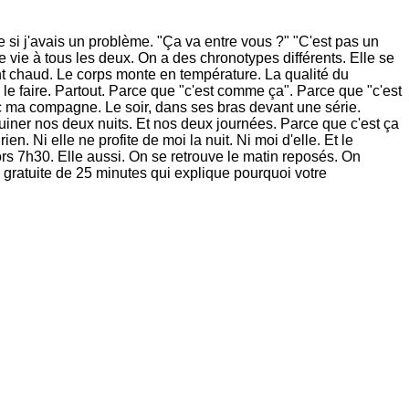
si j'avais un problème. "Ça va entre vous ?" "C'est pas un
 vie à tous les deux. On a des chronotypes différents. Elle se
ient chaud. Le corps monte en température. La qualité du
le faire. Partout. Parce que "c'est comme ça". Parce que "c'est
ec ma compagne. Le soir, dans ses bras devant une série.
uiner nos deux nuits. Et nos deux journées. Parce que c'est ça
n. Ni elle ne profite de moi la nuit. Ni moi d'elle. Et le
ors 7h30. Elle aussi. On se retrouve le matin reposés. On
gratuite de 25 minutes qui explique pourquoi votre