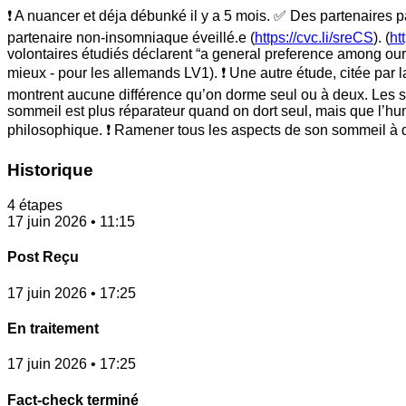
❗ A nuancer et déja débunké il y a 5 mois. ✅ Des partenaires p
partenaire non-insomniaque éveillé.e (
https://cvc.li/sreCS
). (
ht
volontaires étudiés déclarent “a general preference among our s
mieux - pour les allemands LV1). ❗ Une autre étude, citée par 
montrent aucune différence qu’on dorme seul ou à deux. Les s
sommeil est plus réparateur quand on dort seul, mais que l’hum
philosophique. ❗ Ramener tous les aspects de son sommeil à de
Historique
4 étapes
17 juin 2026 • 11:15
Post Reçu
17 juin 2026 • 17:25
En traitement
17 juin 2026 • 17:25
Fact-check terminé