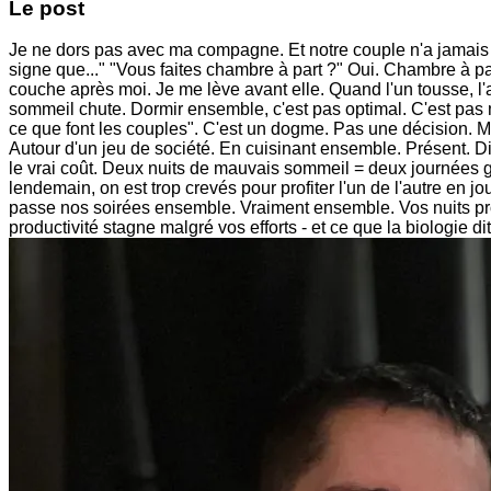
Le post
Je ne dors pas avec ma compagne. Et notre couple n'a jamais é
signe que..." "Vous faites chambre à part ?" Oui. Chambre à par
couche après moi. Je me lève avant elle. Quand l'un tousse, l'a
sommeil chute. Dormir ensemble, c'est pas optimal. C'est pas m
ce que font les couples". C'est un dogme. Pas une décision. M
Autour d'un jeu de société. En cuisinant ensemble. Présent. Di
le vrai coût. Deux nuits de mauvais sommeil = deux journées gâch
lendemain, on est trop crevés pour profiter l'un de l'autre en
passe nos soirées ensemble. Vraiment ensemble. Vos nuits prog
productivité stagne malgré vos efforts - et ce que la biologie di