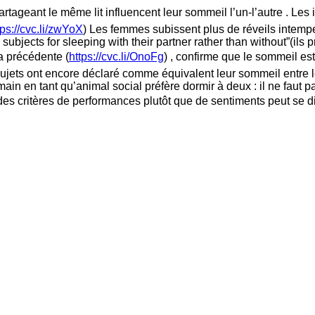
artageant le même lit influencent leur sommeil l’un-l’autre . L
tps://cvc.li/zwYoX
) Les femmes subissent plus de réveils intempe
ubjects for sleeping with their partner rather than without”(ils 
la précédente (
https://cvc.li/OnoFg
) , confirme que le sommeil est
ujets ont encore déclaré comme équivalent leur sommeil entre l
ain en tant qu’animal social préfère dormir à deux : il ne faut 
s critères de performances plutôt que de sentiments peut se di