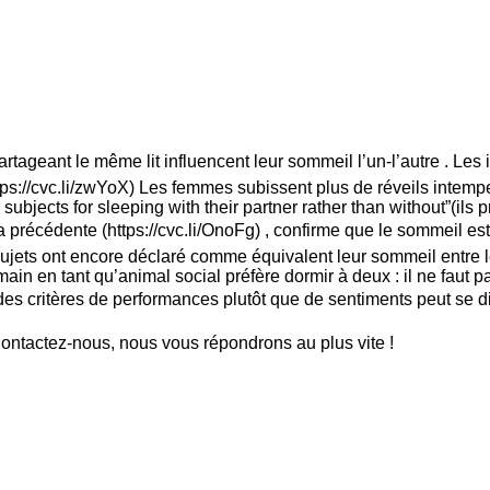
artageant le même lit influencent leur sommeil l’un-l’autre . L
https://cvc.li/zwYoX) Les femmes subissent plus de réveils intem
ubjects for sleeping with their partner rather than without”(ils 
a précédente (https://cvc.li/OnoFg) , confirme que le sommeil est
ujets ont encore déclaré comme équivalent leur sommeil entre l
ain en tant qu’animal social préfère dormir à deux : il ne faut 
s critères de performances plutôt que de sentiments peut se di
ntactez-nous, nous vous répondrons au plus vite !