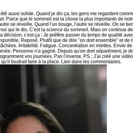
té aussi solide. Quand je dis ça, les gens me regardent comme 
t. Parce que le sommeil est la chose la plus importante de notre
utre se réveille. Quand l'un bouge, l'autre se réveille. On se t
oi qui le dis. C'est la science du sommeil. Mais on continue de 
a décision, c'est ça : Je préfère passer du temps de qualité av
sponible. Reposé. Plutôt que de dire "on dort ensemble" et de r
ées. Irritabilité. Fatigue. Concentration en miettes. Envie de rie
 journée. Personne n'a gagné. Depuis qu'on dort séparément, je d
ramment vos journées. Pas l'inverse. PS : J'ai créé une vidéo 
t qu'il faudrait faire à la place. Lien dans les commentaires.