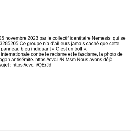
 25 novembre 2023 par le collectif identitaire Nemesis, qui se
3285205 Ce groupe n'a d’ailleurs jamais caché que cette
n panneau bleu indiquant « C’est un troll ».
ternationale contre le racisme et le fascisme, la photo de
slogan antisémite. https://cvc.li/NiMsm Nous avons déjà
et : https://cvc.li/QErJd