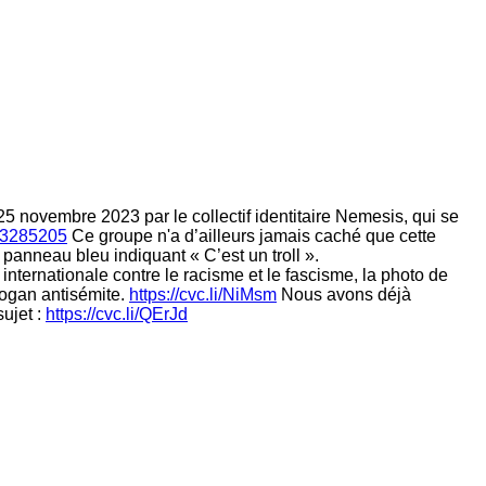
 25 novembre 2023 par le collectif identitaire Nemesis, qui se
33285205
Ce groupe n'a d’ailleurs jamais caché que cette
n panneau bleu indiquant « C’est un troll ».
internationale contre le racisme et le fascisme, la photo de
slogan antisémite.
https://cvc.li/NiMsm
Nous avons déjà
sujet :
https://cvc.li/QErJd