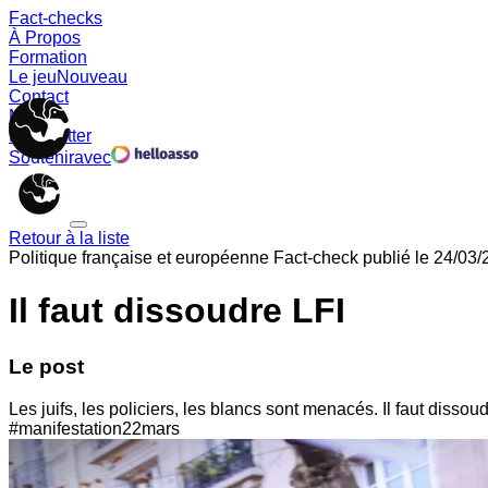
Fact-checks
À Propos
Formation
Le jeu
Nouveau
Contact
Memes
Newsletter
Soutenir
avec
Retour à la liste
Politique française et européenne
Fact-check publié le
24/03/
Il faut dissoudre LFI
Le post
Les juifs, les policiers, les blancs sont menacés. Il faut di
#manifestation22mars