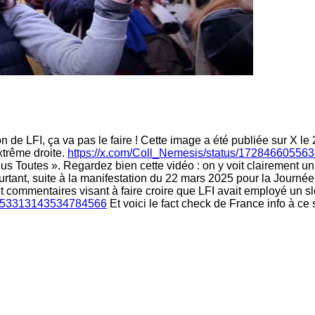
on de LFI, ça va pas le faire ! Cette image a été publiée sur X le
xtrême droite.
https://x.com/Coll_Nemesis/status/17284660556
Nous Toutes ». Regardez bien cette vidéo : on y voit clairement u
rtant, suite à la manifestation du 22 mars 2025 pour la Journée 
 et commentaires visant à faire croire que LFI avait employé un 
/1353313143534784566
Et voici le fact check de France info à ce 