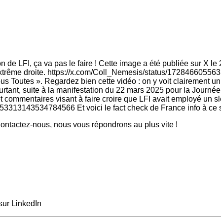
on de LFI, ça va pas le faire ! Cette image a été publiée sur X le
xtrême droite. https://x.com/Coll_Nemesis/status/172846605563
Nous Toutes ». Regardez bien cette vidéo : on y voit clairement u
t, suite à la manifestation du 22 mars 2025 pour la Journée in
 et commentaires visant à faire croire que LFI avait employé un 
53313143534784566 Et voici le fact check de France info à ce suj
ntactez-nous, nous vous répondrons au plus vite !
sur LinkedIn