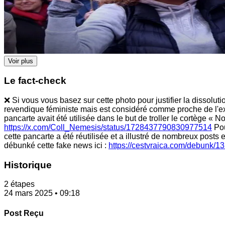
Voir plus
Le fact-check
❌ Si vous vous basez sur cette photo pour justifier la dissoluti
revendique féministe mais est considéré comme proche de l'e
pancarte avait été utilisée dans le but de troller le cortège « 
https://x.com/Coll_Nemesis/status/1728437790830977514
Pou
cette pancarte a été réutilisée et a illustré de nombreux posts
débunké cette fake news ici :
https://cestvraica.com/debunk
Historique
2 étapes
24 mars 2025 • 09:18
Post Reçu